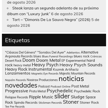
de agosto 2026
Steak lanza un segundo adelanto de su próximo
álbum con “Luxury Junk”
6 de agosto 2026
Tort – “Dimonis De La Sauva Negra” (2026)
5 de
agosto 2026
Etiquetas
Alternative
"Clásicos Del Género"
"Sonidos Del Ayer"
Adelantos
blues rock
Argonauta Records
blues
Blues Funeral Recordings
Crónicas
Doom
Doom Metal
hard
Experimental
Desert Rock
EP
Heavy Psych
Heavy Psych Sounds
rock
heavy metal
Heavy Rock
Instrumental
Kozmik Artifactz
Lanzamientos
Majestic Mountain Records
Magnetic Eye Records
noticias
Nooirax Producciones
Napalm Records
novedades
Post Metal
Podcast
Podcast Online
Psychedelic
Progressive
Psychedelic Rock
Proto Metal
slider
Sludge
Ripple Music
Space
Relapse Records
Stoner
Rock
Spinda Records
Stoner Rock
Stickman Records
Tee Pee Records