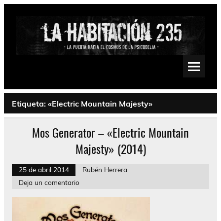
Saltar
al
contenido
La Habitación 235
Psychedelic, Stoner, Doom, Sludge, Fuzz, Space, Drone
Etiqueta:
«Electric Mountain Majesty»
Mos Generator – «Electric Mountain
Majesty» (2014)
25 de abril 2014
Rubén Herrera
Deja un comentario