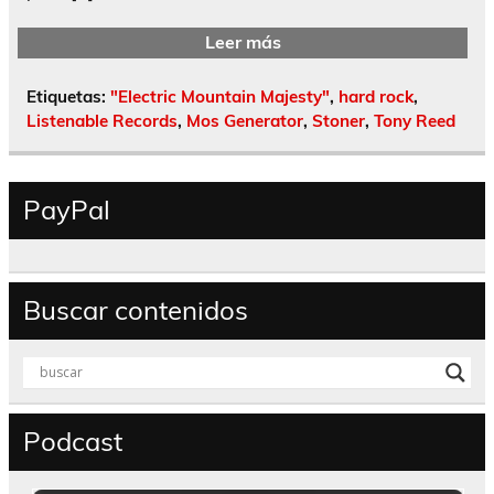
Leer más
Etiquetas:
"Electric Mountain Majesty"
,
hard rock
,
Listenable Records
,
Mos Generator
,
Stoner
,
Tony Reed
PayPal
Buscar contenidos
Podcast