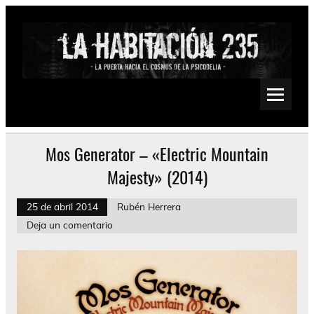
Saltar
al
contenido
La Habitación 235
Psychedelic, Stoner, Doom, Sludge, Fuzz, Space, Drone
Mos Generator – «Electric Mountain
Majesty» (2014)
25 de abril 2014
Rubén Herrera
Deja un comentario