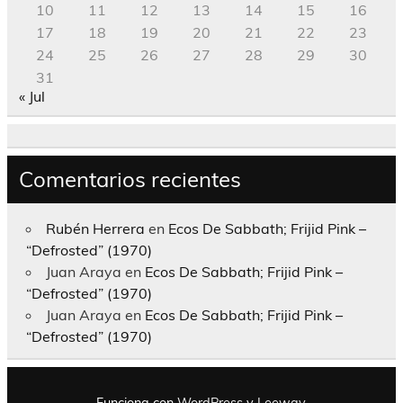
10
11
12
13
14
15
16
17
18
19
20
21
22
23
24
25
26
27
28
29
30
31
« Jul
Comentarios recientes
Rubén Herrera
en
Ecos De Sabbath; Frijid Pink –
“Defrosted” (1970)
Juan Araya
en
Ecos De Sabbath; Frijid Pink –
“Defrosted” (1970)
Juan Araya
en
Ecos De Sabbath; Frijid Pink –
“Defrosted” (1970)