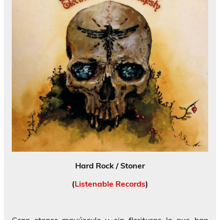
Hard Rock / Stoner
(
Listenable Records
)