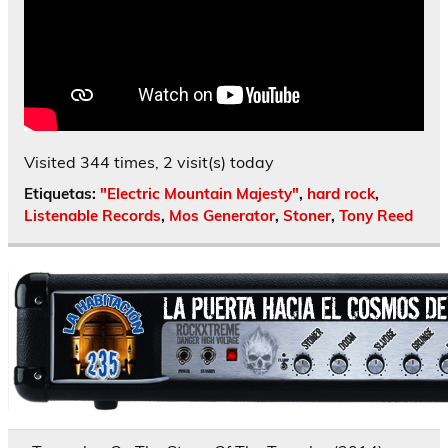
Visited 344 times, 2 visit(s) today
Etiquetas:
"Electric Mountain Majesty"
,
hard rock
,
Listenable Records
,
Mos Generator
,
Stoner
,
Tony Reed