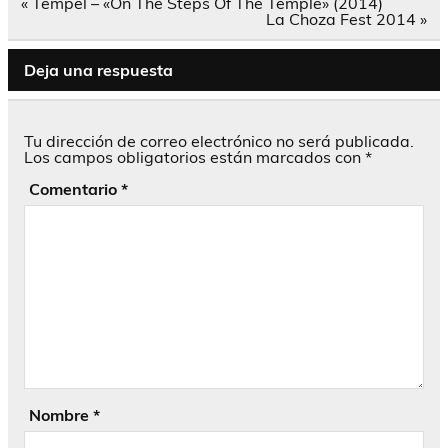
Navegación
« Tempel – «On The Steps Of The Temple» (2014)
de
La Choza Fest 2014 »
entradas
Deja una respuesta
Tu dirección de correo electrónico no será publicada.
Los campos obligatorios están marcados con
*
Comentario
*
Nombre
*