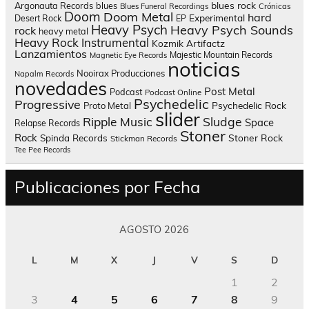
blues rock
Argonauta Records
blues
Blues Funeral Recordings
Crónicas
Doom
Doom Metal
hard
Experimental
Desert Rock
EP
Heavy Psych
Heavy Psych Sounds
rock
heavy metal
Heavy Rock
Instrumental
Kozmik Artifactz
Lanzamientos
Majestic Mountain Records
Magnetic Eye Records
noticias
Nooirax Producciones
Napalm Records
novedades
Post Metal
Podcast
Podcast Online
Psychedelic
Progressive
Psychedelic Rock
Proto Metal
slider
Sludge
Ripple Music
Space
Relapse Records
Stoner
Rock
Spinda Records
Stoner Rock
Stickman Records
Tee Pee Records
Publicaciones por Fecha
AGOSTO 2026
L
M
X
J
V
S
D
1
2
3
4
5
6
7
8
9