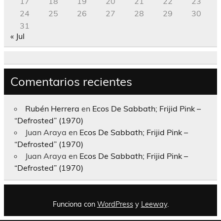
17
18
19
20
21
22
23
24
25
26
27
28
29
30
31
« Jul
Comentarios recientes
Rubén Herrera
en
Ecos De Sabbath; Frijid Pink –
“Defrosted” (1970)
Juan Araya
en
Ecos De Sabbath; Frijid Pink –
“Defrosted” (1970)
Juan Araya
en
Ecos De Sabbath; Frijid Pink –
“Defrosted” (1970)
Funciona con
WordPress
y
Leeway
.