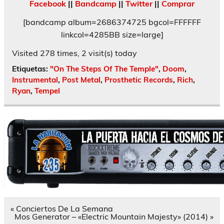
Facebook
||
Bandcamp
||
Twitter
||
Comprar
[bandcamp album=2686374725 bgcol=FFFFFF
linkcol=4285BB size=large]
Visited 278 times, 2 visit(s) today
Etiquetas:
"On The Steps Of The Temple"
,
Doom
,
Instrumental
,
Post Metal
,
Prosthetic Records
,
Rich
,
Ryan
,
Tempel
Navegación
« Conciertos De La Semana
de
Mos Generator – «Electric Mountain Majesty» (2014) »
entradas