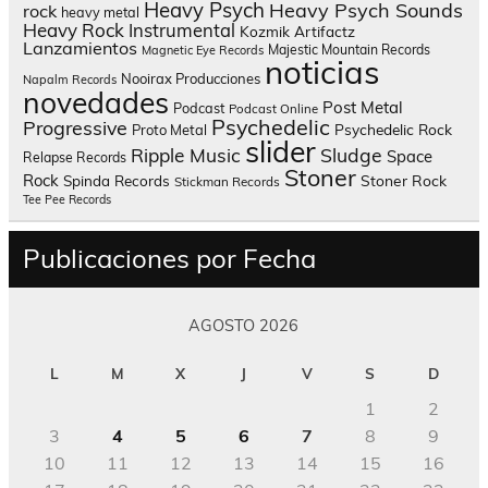
Heavy Psych
Heavy Psych Sounds
rock
heavy metal
Heavy Rock
Instrumental
Kozmik Artifactz
Lanzamientos
Majestic Mountain Records
Magnetic Eye Records
noticias
Nooirax Producciones
Napalm Records
novedades
Post Metal
Podcast
Podcast Online
Psychedelic
Progressive
Psychedelic Rock
Proto Metal
slider
Sludge
Ripple Music
Space
Relapse Records
Stoner
Rock
Spinda Records
Stoner Rock
Stickman Records
Tee Pee Records
Publicaciones por Fecha
AGOSTO 2026
L
M
X
J
V
S
D
1
2
3
4
5
6
7
8
9
10
11
12
13
14
15
16