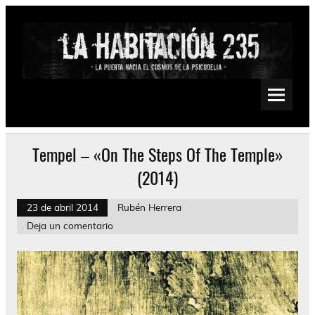
Saltar
al
contenido
La Habitación 235
Psychedelic, Stoner, Doom, Sludge, Fuzz, Space, Drone
Tempel – «On The Steps Of The Temple»
(2014)
23 de abril 2014
Rubén Herrera
Deja un comentario