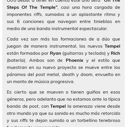
Otro debut a tener en cuenta este año será
“On The
Steps Of The Temple”
, casi una hora cargada de
imponentes
riffs
, sumados a un aplastante ritmo y
sus 6 canciones que navegan entre tinieblas en
medio de una banda instrumental espectacular.
Cada vez son más las formaciones de a dúo que
juegan de manera instrumental, los nuevos
Tempel
están formados por
Ryan
(guitarras y teclado) y
Rich
(batería). Ambos son de
Phoenix
y el estilo que
muestran en su nuevo proyecto se mueve entre los
páramos del
post metal
,
death
y
doom
, envuelto en
un manto de música progresiva.
Es cierto que se mueven o tienen guiños en esos
géneros, pero adelanto que no estamos ante la típica
banda de
post
, con
Tempel
la amenaza viene desde
otro mundo ya que su sonido es mucho más retorcido
y sus
riffs
te dejan sumido a un torbellino tenebroso