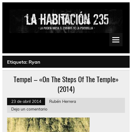
Saltar
al
contenido
La Habitación 235
Psychedelic, Stoner, Doom, Sludge, Fuzz, Space, Drone
Etiqueta:
Ryan
Tempel – «On The Steps Of The Temple»
(2014)
23 de abril 2014
Rubén Herrera
Deja un comentario