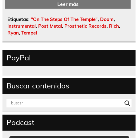
Leer más
Etiquetas:
"On The Steps Of The Temple"
,
Doom
,
Instrumental
,
Post Metal
,
Prosthetic Records
,
Rich
,
Ryan
,
Tempel
PayPal
Buscar contenidos
Podcast