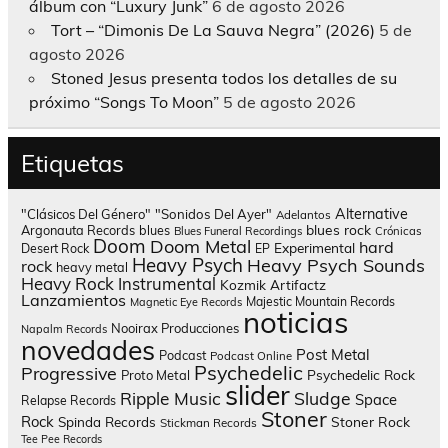
álbum con “Luxury Junk”
6 de agosto 2026
Tort – “Dimonis De La Sauva Negra” (2026)
5 de
agosto 2026
Stoned Jesus presenta todos los detalles de su
próximo “Songs To Moon”
5 de agosto 2026
Etiquetas
Alternative
"Clásicos Del Género"
"Sonidos Del Ayer"
Adelantos
blues rock
Argonauta Records
blues
Blues Funeral Recordings
Crónicas
Doom
Doom Metal
hard
Experimental
Desert Rock
EP
Heavy Psych
Heavy Psych Sounds
rock
heavy metal
Heavy Rock
Instrumental
Kozmik Artifactz
Lanzamientos
Majestic Mountain Records
Magnetic Eye Records
noticias
Nooirax Producciones
Napalm Records
novedades
Post Metal
Podcast
Podcast Online
Psychedelic
Progressive
Psychedelic Rock
Proto Metal
slider
Sludge
Ripple Music
Space
Relapse Records
Stoner
Rock
Spinda Records
Stoner Rock
Stickman Records
Tee Pee Records