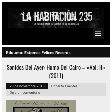
Saltar
al
contenido
La Habitación 235
Psychedelic, Stoner, Doom, Sludge, Fuzz, Space, Drone
Etiqueta:
Estamos Felices Records
Sonidos Del Ayer: Humo Del Cairo – «Vol. II»
(2011)
29 de noviembre 2015
Roberto Fuentes
Deja un comentario