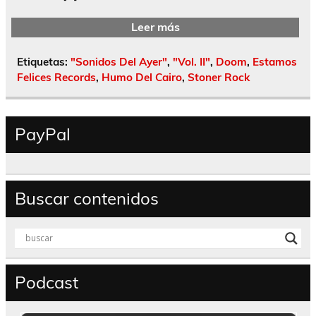
Leer más
Etiquetas:
"Sonidos Del Ayer"
,
"Vol. II"
,
Doom
,
Estamos
Felices Records
,
Humo Del Cairo
,
Stoner Rock
PayPal
Buscar contenidos
Podcast