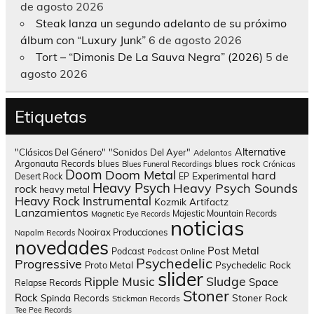
de agosto 2026
Steak lanza un segundo adelanto de su próximo
álbum con “Luxury Junk”
6 de agosto 2026
Tort – “Dimonis De La Sauva Negra” (2026)
5 de
agosto 2026
Etiquetas
Alternative
"Clásicos Del Género"
"Sonidos Del Ayer"
Adelantos
blues rock
Argonauta Records
blues
Blues Funeral Recordings
Crónicas
Doom
Doom Metal
hard
Experimental
Desert Rock
EP
Heavy Psych
Heavy Psych Sounds
rock
heavy metal
Heavy Rock
Instrumental
Kozmik Artifactz
Lanzamientos
Majestic Mountain Records
Magnetic Eye Records
noticias
Nooirax Producciones
Napalm Records
novedades
Post Metal
Podcast
Podcast Online
Psychedelic
Progressive
Psychedelic Rock
Proto Metal
slider
Sludge
Ripple Music
Space
Relapse Records
Stoner
Rock
Spinda Records
Stoner Rock
Stickman Records
Tee Pee Records