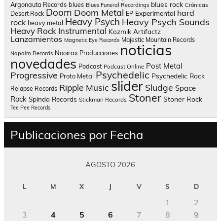
blues rock
Argonauta Records
blues
Blues Funeral Recordings
Crónicas
Doom
Doom Metal
hard
Experimental
Desert Rock
EP
Heavy Psych
Heavy Psych Sounds
rock
heavy metal
Heavy Rock
Instrumental
Kozmik Artifactz
Lanzamientos
Majestic Mountain Records
Magnetic Eye Records
noticias
Nooirax Producciones
Napalm Records
novedades
Post Metal
Podcast
Podcast Online
Psychedelic
Progressive
Psychedelic Rock
Proto Metal
slider
Sludge
Ripple Music
Space
Relapse Records
Stoner
Rock
Spinda Records
Stoner Rock
Stickman Records
Tee Pee Records
Publicaciones por Fecha
AGOSTO 2026
L
M
X
J
V
S
D
1
2
3
4
5
6
7
8
9