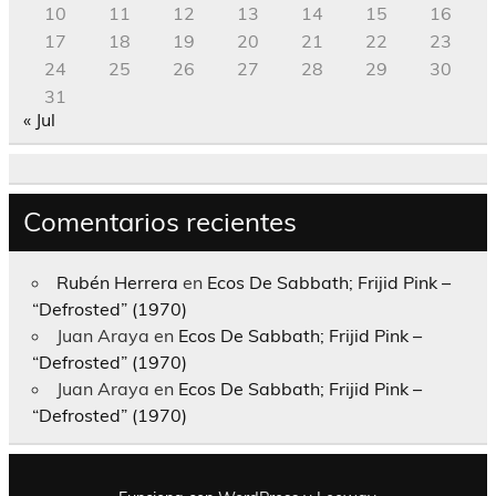
10
11
12
13
14
15
16
17
18
19
20
21
22
23
24
25
26
27
28
29
30
31
« Jul
Comentarios recientes
Rubén Herrera
en
Ecos De Sabbath; Frijid Pink –
“Defrosted” (1970)
Juan Araya
en
Ecos De Sabbath; Frijid Pink –
“Defrosted” (1970)
Juan Araya
en
Ecos De Sabbath; Frijid Pink –
“Defrosted” (1970)