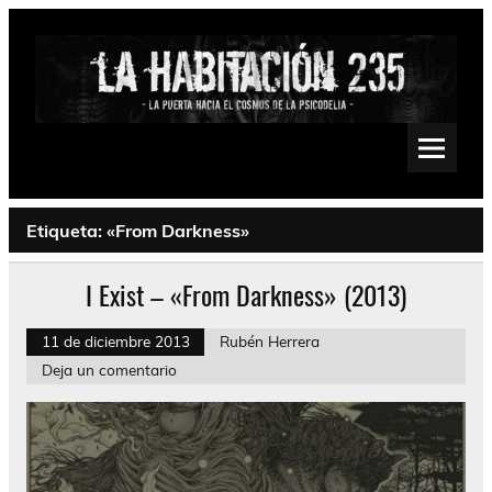
Saltar
al
contenido
La Habitación 235
Psychedelic, Stoner, Doom, Sludge, Fuzz, Space, Drone
Etiqueta:
«From Darkness»
I Exist – «From Darkness» (2013)
11 de diciembre 2013
Rubén Herrera
Deja un comentario