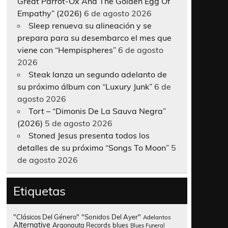
Great Parrot-Ox And The Golden Egg Of
Empathy” (2026)
6 de agosto 2026
Sleep renueva su alineación y se
prepara para su desembarco el mes que
viene con “Hempispheres”
6 de agosto
2026
Steak lanza un segundo adelanto de
su próximo álbum con “Luxury Junk”
6 de
agosto 2026
Tort – “Dimonis De La Sauva Negra”
(2026)
5 de agosto 2026
Stoned Jesus presenta todos los
detalles de su próximo “Songs To Moon”
5
de agosto 2026
Etiquetas
"Clásicos Del Género"
"Sonidos Del Ayer"
Adelantos
Alternative
Argonauta Records
blues
Blues Funeral