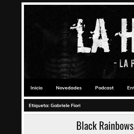
Saltar
al
contenido
La Habitación 235
Psychedelic, Stoner, Doom, Sludge, Fuzz, Space,
Inicio
Novedades
Podcast
En
Etiqueta:
Gabriele Fiori
Black Rainbow