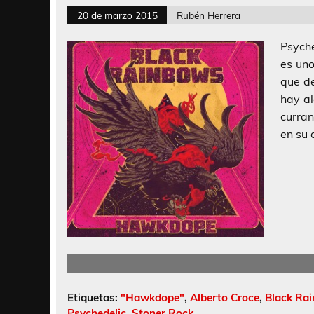
20 de marzo 2015
Rubén Herrera
Psych
es un
que de
hay al
curran
en su 
Etiquetas:
"Hawkdope"
,
Alberto Croce
,
Black Ra
Psychedelic
,
Stoner Rock