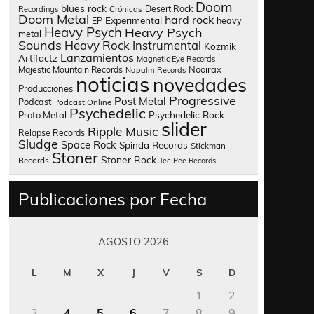
Doom
blues rock
Desert Rock
Recordings
Crónicas
Doom Metal
hard rock
Experimental
heavy
EP
Heavy Psych
Heavy Psych
metal
Sounds
Heavy Rock
Instrumental
Kozmik
Lanzamientos
Artifactz
Magnetic Eye Records
Nooirax
Majestic Mountain Records
Napalm Records
noticias
novedades
Producciones
Progressive
Post Metal
Podcast
Podcast Online
Psychedelic
Psychedelic Rock
Proto Metal
slider
Ripple Music
Relapse Records
Sludge
Space Rock
Spinda Records
Stickman
Stoner
Stoner Rock
Records
Tee Pee Records
Publicaciones por Fecha
AGOSTO 2026
L
M
X
J
V
S
D
1
2
3
4
5
6
7
8
9