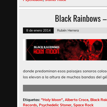
Black Rainbows –
8 de enero 2014
Rubén Herrera
donde predominan esos paisajes sonoros colosal
los elevan a la altura de muchas bandas del gé
Etiquetas:
"Holy Moon"
,
Alberto Croce
,
Black Ra
Records
,
Psychedelic Stoner
,
Space Rock