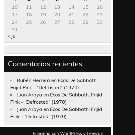
10
11
12
13
14
15
16
17
18
19
20
21
22
23
24
25
26
27
28
29
30
31
« Jul
Comentarios recientes
Rubén Herrera
en
Ecos De Sabbath;
Frijid Pink – “Defrosted” (1970)
Juan Araya
en
Ecos De Sabbath; Frijid
Pink – “Defrosted” (1970)
Juan Araya
en
Ecos De Sabbath; Frijid
Pink – “Defrosted” (1970)
Funciona con
WordPress
y
Leeway
.