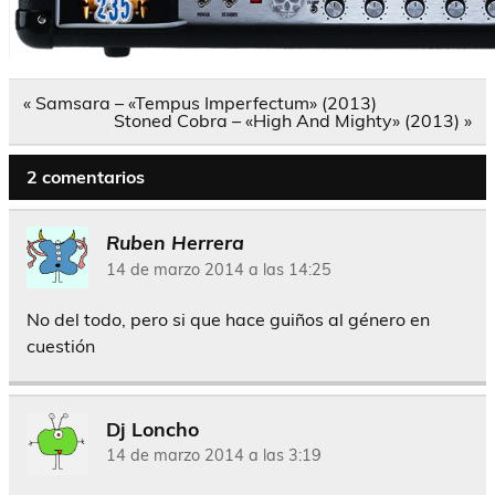
Navegación
« Samsara – «Tempus Imperfectum» (2013)
de
Stoned Cobra – «High And Mighty» (2013) »
entradas
2 comentarios
Ruben Herrera
14 de marzo 2014 a las 14:25
No del todo, pero si que hace guiños al género en
cuestión
Dj Loncho
14 de marzo 2014 a las 3:19