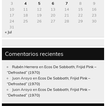
3
4
5
6
7
8
9
10
11
12
13
14
15
16
17
18
19
20
21
22
23
24
25
26
27
28
29
30
31
« Jul
Comentarios recientes
Rubén Herrera
en
Ecos De Sabbath; Frijid Pink –
“Defrosted” (1970)
Juan Araya
en
Ecos De Sabbath; Frijid Pink –
“Defrosted” (1970)
Juan Araya
en
Ecos De Sabbath; Frijid Pink –
“Defrosted” (1970)