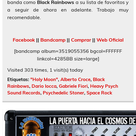
banda como
Black Rainbows
a su lista de favoritos y
a seguir de ahora en adelante. Trabajo muy
recomendable.
Facebook
||
Bandcamp
||
Comprar
||
Web Oficial
[bandcamp album=3519055356 bgcol=FFFFFF
linkcol=4285BB size=large]
Visited 303 times, 1 visit(s) today
Etiquetas:
"Holy Moon"
,
Alberto Croce
,
Black
Rainbows
,
Dario Iocca
,
Gabriele Fiori
,
Heavy Psych
Sound Records
,
Psychedelic Stoner
,
Space Rock