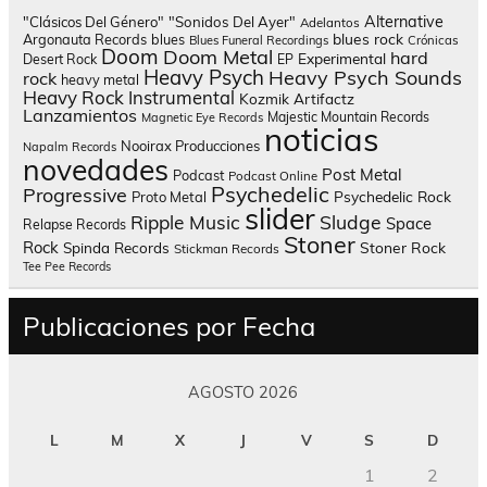
Alternative
"Clásicos Del Género"
"Sonidos Del Ayer"
Adelantos
blues rock
Argonauta Records
blues
Blues Funeral Recordings
Crónicas
Doom
Doom Metal
hard
Experimental
Desert Rock
EP
Heavy Psych
Heavy Psych Sounds
rock
heavy metal
Heavy Rock
Instrumental
Kozmik Artifactz
Lanzamientos
Majestic Mountain Records
Magnetic Eye Records
noticias
Nooirax Producciones
Napalm Records
novedades
Post Metal
Podcast
Podcast Online
Psychedelic
Progressive
Psychedelic Rock
Proto Metal
slider
Sludge
Ripple Music
Space
Relapse Records
Stoner
Rock
Spinda Records
Stoner Rock
Stickman Records
Tee Pee Records
Publicaciones por Fecha
AGOSTO 2026
L
M
X
J
V
S
D
1
2