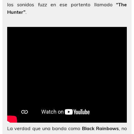
los sonidos
fuzz
en ese portento llamado
“The
Hunter”
.
La verdad que una banda como
Black Rainbows
, no