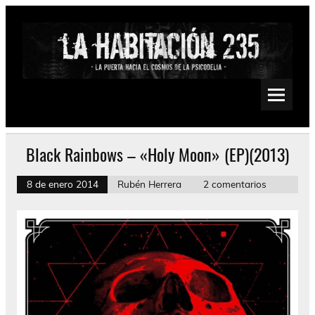
Saltar
al
contenido
La Habitación 235
Psychedelic, Stoner, Doom, Sludge, Fuzz, Space, Drone
Black Rainbows – «Holy Moon» (EP)(2013)
8 de enero 2014
Rubén Herrera
2 comentarios