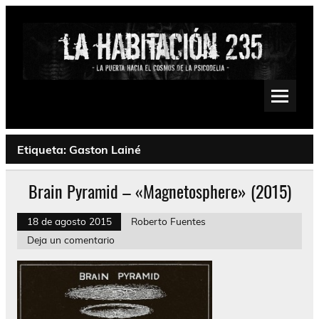
Saltar
al
contenido
La Habitación 235
Psychedelic, Stoner, Doom, Sludge, Fuzz, Space, Drone
Etiqueta:
Gaston Lainé
Brain Pyramid – «Magnetosphere» (2015)
18 de agosto 2015
Roberto Fuentes
Deja un comentario