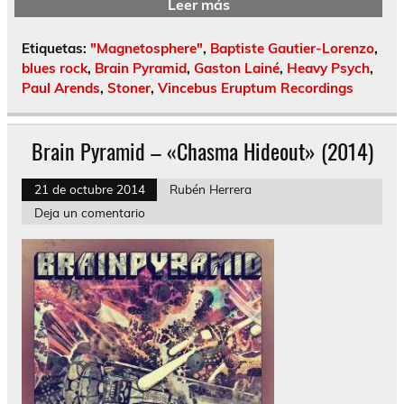
Leer más
Etiquetas:
"Magnetosphere"
,
Baptiste Gautier-Lorenzo
,
blues rock
,
Brain Pyramid
,
Gaston Lainé
,
Heavy Psych
,
Paul Arends
,
Stoner
,
Vincebus Eruptum Recordings
Brain Pyramid – «Chasma Hideout» (2014)
21 de octubre 2014
Rubén Herrera
Deja un comentario