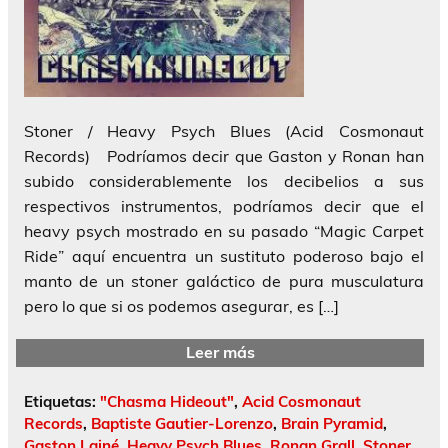
Stoner / Heavy Psych Blues (Acid Cosmonaut
Records) Podríamos decir que Gaston y Ronan han
subido considerablemente los decibelios a sus
respectivos instrumentos, podríamos decir que el
heavy psych mostrado en su pasado “Magic Carpet
Ride” aquí encuentra un sustituto poderoso bajo el
manto de un stoner galáctico de pura musculatura
pero lo que si os podemos asegurar, es […]
Leer más
Etiquetas:
"Chasma Hideout"
,
Acid Cosmonaut
Records
,
Baptiste Gautier-Lorenzo
,
Brain Pyramid
,
Gaston Lainé
,
Heavy Psych Blues
,
Ronan Grall
,
Stoner