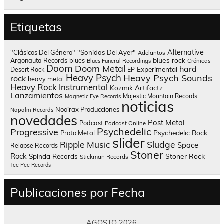
Etiquetas
Alternative
"Clásicos Del Género"
"Sonidos Del Ayer"
Adelantos
blues rock
Argonauta Records
blues
Blues Funeral Recordings
Crónicas
Doom
Doom Metal
hard
Experimental
Desert Rock
EP
Heavy Psych
Heavy Psych Sounds
rock
heavy metal
Heavy Rock
Instrumental
Kozmik Artifactz
Lanzamientos
Majestic Mountain Records
Magnetic Eye Records
noticias
Nooirax Producciones
Napalm Records
novedades
Post Metal
Podcast
Podcast Online
Psychedelic
Progressive
Psychedelic Rock
Proto Metal
slider
Sludge
Ripple Music
Space
Relapse Records
Stoner
Rock
Spinda Records
Stoner Rock
Stickman Records
Tee Pee Records
Publicaciones por Fecha
AGOSTO 2026