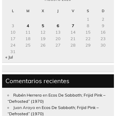
L
M
X
J
V
S
D
1
2
3
4
5
6
7
8
9
10
11
12
13
14
15
16
17
18
19
20
21
22
23
24
25
26
27
28
29
30
31
« Jul
Comentarios recientes
Rubén Herrera
en
Ecos De Sabbath; Frijid Pink –
“Defrosted” (1970)
Juan Araya
en
Ecos De Sabbath; Frijid Pink –
“Defrosted” (1970)