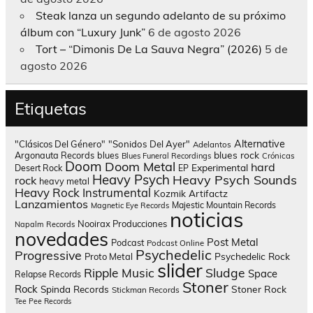
Steak lanza un segundo adelanto de su próximo
álbum con “Luxury Junk”
6 de agosto 2026
Tort – “Dimonis De La Sauva Negra” (2026)
5 de
agosto 2026
Etiquetas
Alternative
"Clásicos Del Género"
"Sonidos Del Ayer"
Adelantos
blues rock
Argonauta Records
blues
Blues Funeral Recordings
Crónicas
Doom
Doom Metal
hard
Experimental
Desert Rock
EP
Heavy Psych
Heavy Psych Sounds
rock
heavy metal
Heavy Rock
Instrumental
Kozmik Artifactz
Lanzamientos
Majestic Mountain Records
Magnetic Eye Records
noticias
Nooirax Producciones
Napalm Records
novedades
Post Metal
Podcast
Podcast Online
Psychedelic
Progressive
Psychedelic Rock
Proto Metal
slider
Sludge
Ripple Music
Space
Relapse Records
Stoner
Rock
Spinda Records
Stoner Rock
Stickman Records
Tee Pee Records