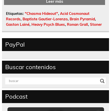
Leer más
Etiquetas:
"Chasma Hideout"
,
Acid Cosmonaut
Records
,
Baptiste Gautier-Lorenzo
,
Brain Pyramid
,
Gaston Lainé
,
Heavy Psych Blues
,
Ronan Grall
,
Stoner
PayPal
Buscar contenidos
Podcast