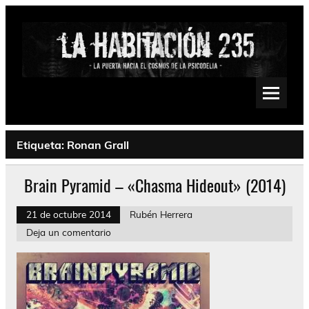
Saltar
al
contenido
La Habitación 235
Psychedelic, Stoner, Doom, Sludge, Fuzz, Space, Drone
Etiqueta:
Ronan Grall
Brain Pyramid – «Chasma Hideout» (2014)
21 de octubre 2014
Rubén Herrera
Deja un comentario