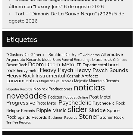
álbum con “Luxury Junk”
6 de agosto 2026
Tort – “Dimonis De La Sauva Negra” (2026)
5 de
agosto 2026
Etiquetas
Alternative
"Clásicos Del Género"
"Sonidos Del Ayer"
Adelantos
blues rock
Argonauta Records
blues
Blues Funeral Recordings
Crónicas
Doom
Doom Metal
hard
Experimental
Desert Rock
EP
Heavy Psych
Heavy Psych Sounds
rock
heavy metal
Heavy Rock
Instrumental
Kozmik Artifactz
Lanzamientos
Majestic Mountain Records
Magnetic Eye Records
noticias
Nooirax Producciones
Napalm Records
novedades
Post Metal
Podcast
Podcast Online
Psychedelic
Progressive
Psychedelic Rock
Proto Metal
slider
Sludge
Ripple Music
Space
Relapse Records
Stoner
Rock
Spinda Records
Stoner Rock
Stickman Records
Tee Pee Records