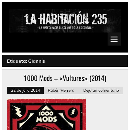
Saltar
al
contenido
La Habitación 235
Psychedelic, Stoner, Doom, Sludge, Fuzz, Space, Drone
Etiqueta:
Giannis
1000 Mods – «Vultures» (2014)
22 de julio 2014
Rubén Herrera
Deja un comentario