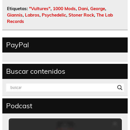
Etiquetas:
"Vultures"
,
1000 Mods
,
Dani
,
George
,
Giannis
,
Labros
,
Psychedelic
,
Stoner Rock
,
The Lab
Records
PayPal
Buscar contenidos
Podcast