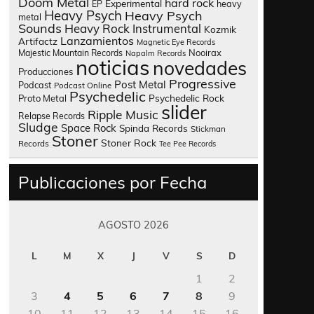
Doom Metal
hard rock
Experimental
heavy
EP
Heavy Psych
Heavy Psych
metal
Sounds
Heavy Rock
Instrumental
Kozmik
Lanzamientos
Artifactz
Magnetic Eye Records
Nooirax
Majestic Mountain Records
Napalm Records
noticias
novedades
Producciones
Progressive
Post Metal
Podcast
Podcast Online
Psychedelic
Psychedelic Rock
Proto Metal
slider
Ripple Music
Relapse Records
Sludge
Space Rock
Spinda Records
Stickman
Stoner
Stoner Rock
Records
Tee Pee Records
Publicaciones por Fecha
AGOSTO 2026
L
M
X
J
V
S
D
1
2
3
4
5
6
7
8
9
10
11
12
13
14
15
16