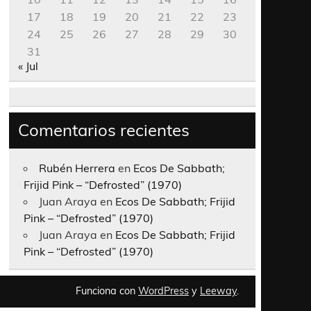
17
18
19
20
21
22
23
24
25
26
27
28
29
30
31
« Jul
Comentarios recientes
Rubén Herrera
en
Ecos De Sabbath;
Frijid Pink – “Defrosted” (1970)
Juan Araya
en
Ecos De Sabbath; Frijid
Pink – “Defrosted” (1970)
Juan Araya
en
Ecos De Sabbath; Frijid
Pink – “Defrosted” (1970)
Funciona con
WordPress
y
Leeway
.