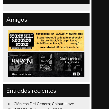
Amigos
Entradas recientes
Clásicos Del Género; Colour Haze –