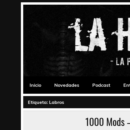
Saltar
al
contenido
La Habitación 235
Psychedelic, Stoner, Doom, Sludge, Fuzz, Space,
Inicio
Novedades
Podcast
En
Etiqueta:
Labros
1000 Mods –