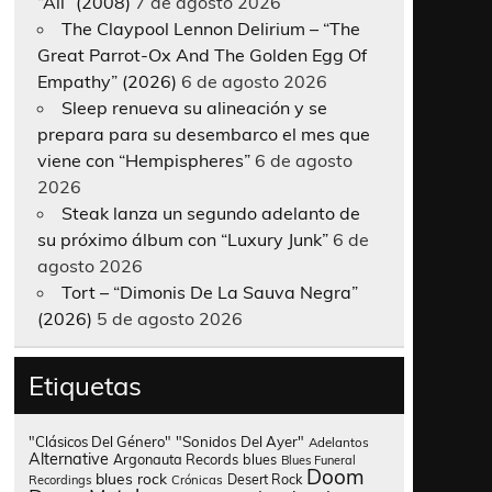
“All” (2008)
7 de agosto 2026
The Claypool Lennon Delirium – “The
Great Parrot-Ox And The Golden Egg Of
Empathy” (2026)
6 de agosto 2026
Sleep renueva su alineación y se
prepara para su desembarco el mes que
viene con “Hempispheres”
6 de agosto
2026
Steak lanza un segundo adelanto de
su próximo álbum con “Luxury Junk”
6 de
agosto 2026
Tort – “Dimonis De La Sauva Negra”
(2026)
5 de agosto 2026
Etiquetas
"Clásicos Del Género"
"Sonidos Del Ayer"
Adelantos
Alternative
Argonauta Records
blues
Blues Funeral
Doom
blues rock
Desert Rock
Recordings
Crónicas