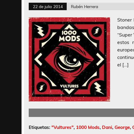
22 de julio 2014
Rubén Herrera
Stoner
bandas
“Super
estos 
europe
continu
el […]
Etiquetas:
"Vultures"
,
1000 Mods
,
Dani
,
George
,