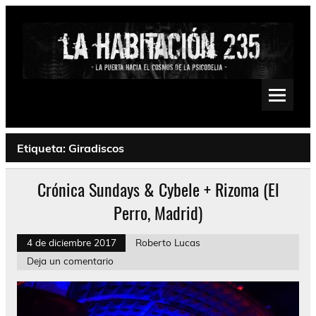
Saltar
al
contenido
La Habitación 235
Psychedelic, Stoner, Doom, Sludge, Fuzz, Space, Drone
Etiqueta:
Giradiscos
Crónica Sundays & Cybele + Rizoma (El
Perro, Madrid)
4 de diciembre 2017
Roberto Lucas
Deja un comentario