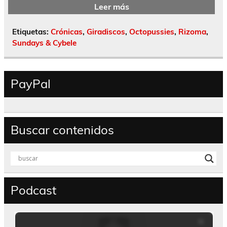
Leer más
Etiquetas:
Crónicas
,
Giradiscos
,
Octopussies
,
Rizoma
,
Sundays & Cybele
PayPal
Buscar contenidos
Podcast