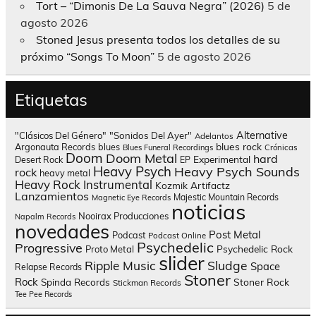
Tort – “Dimonis De La Sauva Negra” (2026)
5 de
agosto 2026
Stoned Jesus presenta todos los detalles de su
próximo “Songs To Moon”
5 de agosto 2026
Etiquetas
Alternative
"Clásicos Del Género"
"Sonidos Del Ayer"
Adelantos
blues rock
Argonauta Records
blues
Blues Funeral Recordings
Crónicas
Doom
Doom Metal
hard
Experimental
Desert Rock
EP
Heavy Psych
Heavy Psych Sounds
rock
heavy metal
Heavy Rock
Instrumental
Kozmik Artifactz
Lanzamientos
Majestic Mountain Records
Magnetic Eye Records
noticias
Nooirax Producciones
Napalm Records
novedades
Post Metal
Podcast
Podcast Online
Psychedelic
Progressive
Psychedelic Rock
Proto Metal
slider
Sludge
Ripple Music
Space
Relapse Records
Stoner
Rock
Spinda Records
Stoner Rock
Stickman Records
Tee Pee Records