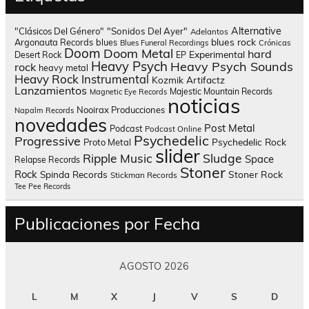
Alternative
"Clásicos Del Género"
"Sonidos Del Ayer"
Adelantos
blues rock
Argonauta Records
blues
Blues Funeral Recordings
Crónicas
Doom
Doom Metal
hard
Experimental
Desert Rock
EP
Heavy Psych
Heavy Psych Sounds
rock
heavy metal
Heavy Rock
Instrumental
Kozmik Artifactz
Lanzamientos
Majestic Mountain Records
Magnetic Eye Records
noticias
Nooirax Producciones
Napalm Records
novedades
Post Metal
Podcast
Podcast Online
Psychedelic
Progressive
Psychedelic Rock
Proto Metal
slider
Sludge
Ripple Music
Space
Relapse Records
Stoner
Rock
Spinda Records
Stoner Rock
Stickman Records
Tee Pee Records
Publicaciones por Fecha
AGOSTO 2026
L
M
X
J
V
S
D