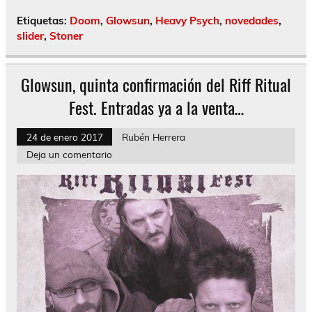
Etiquetas:
Doom
,
Glowsun
,
Heavy Psych
,
novedades
,
slider
,
Stoner
Glowsun, quinta confirmación del Riff Ritual
Fest. Entradas ya a la venta…
24 de enero 2017
Rubén Herrera
Deja un comentario