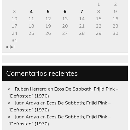
1
2
3
4
5
6
7
8
9
10
11
12
13
14
15
16
17
18
19
20
21
22
23
24
25
26
27
28
29
30
31
« Jul
Comentarios recientes
Rubén Herrera
en
Ecos De Sabbath; Frijid Pink –
“Defrosted” (1970)
Juan Araya
en
Ecos De Sabbath; Frijid Pink –
“Defrosted” (1970)
Juan Araya
en
Ecos De Sabbath; Frijid Pink –
“Defrosted” (1970)