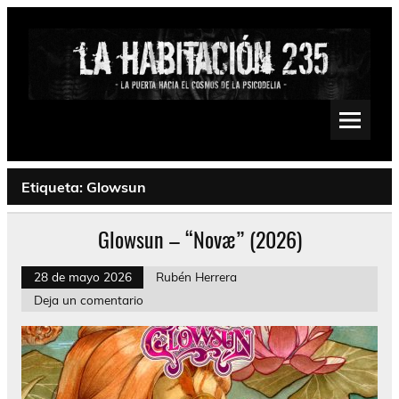
Saltar
al
contenido
La Habitación 235
Psychedelic, Stoner, Doom, Sludge, Fuzz, Space, Drone
Etiqueta:
Glowsun
Glowsun – “Novæ” (2026)
28 de mayo 2026
Rubén Herrera
Deja un comentario