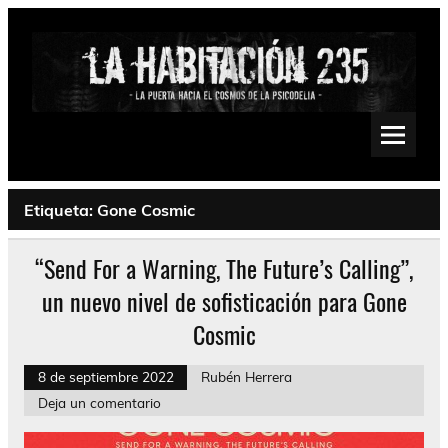
Saltar
al
contenido
La Habitación 235
Psychedelic, Stoner, Doom, Sludge, Fuzz, Space, Drone
Etiqueta:
Gone Cosmic
“Send For a Warning, The Future’s Calling”,
un nuevo nivel de sofisticación para Gone
Cosmic
8 de septiembre 2022
Rubén Herrera
Deja un comentario