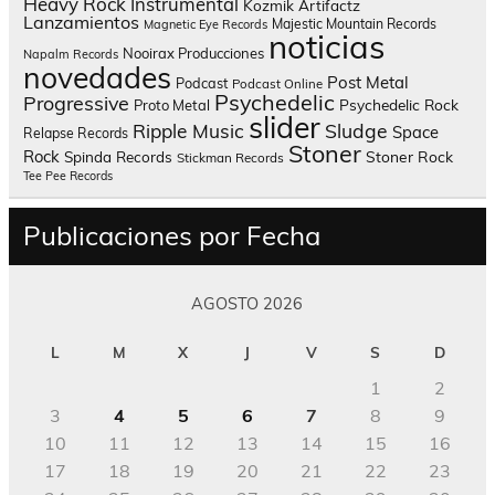
Heavy Rock
Instrumental
Kozmik Artifactz
Lanzamientos
Majestic Mountain Records
Magnetic Eye Records
noticias
Nooirax Producciones
Napalm Records
novedades
Post Metal
Podcast
Podcast Online
Psychedelic
Progressive
Psychedelic Rock
Proto Metal
slider
Sludge
Ripple Music
Space
Relapse Records
Stoner
Rock
Spinda Records
Stoner Rock
Stickman Records
Tee Pee Records
Publicaciones por Fecha
AGOSTO 2026
L
M
X
J
V
S
D
1
2
3
4
5
6
7
8
9
10
11
12
13
14
15
16
17
18
19
20
21
22
23