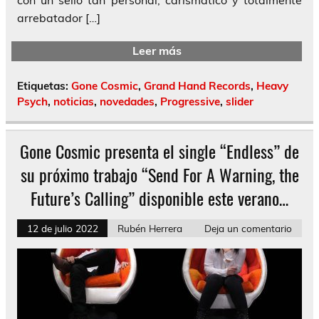
arrebatador […]
Leer más
Etiquetas:
Gone Cosmic
,
Grand Hand Records
,
Heavy
Psych
,
noticias
,
novedades
,
Progressive
,
slider
Gone Cosmic presenta el single “Endless” de
su próximo trabajo “Send For A Warning, the
Future’s Calling” disponible este verano…
12 de julio 2022
Rubén Herrera
Deja un comentario