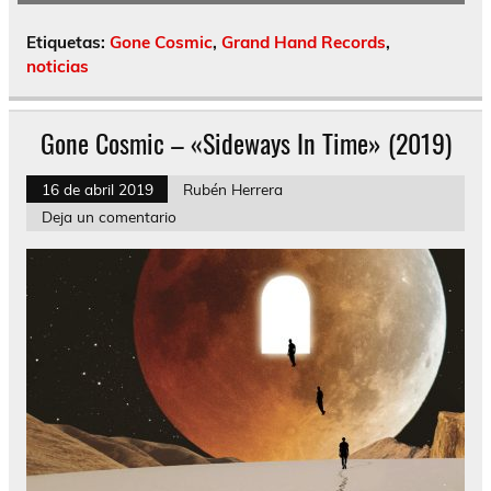
Etiquetas:
Gone Cosmic
,
Grand Hand Records
,
noticias
Gone Cosmic – «Sideways In Time» (2019)
16 de abril 2019
Rubén Herrera
Deja un comentario