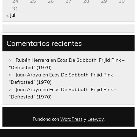
24
25
26
27
28
29
30
31
« Jul
Comentarios recientes
Rubén Herrera
en
Ecos De Sabbath; Frijid Pink –
“Defrosted” (1970)
Juan Araya
en
Ecos De Sabbath; Frijid Pink –
“Defrosted” (1970)
Juan Araya
en
Ecos De Sabbath; Frijid Pink –
“Defrosted” (1970)
Funciona con
WordPress
y
Leeway
.