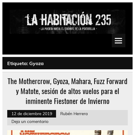
Saltar
al
contenido
La Habitación 235
Psychedelic, Stoner, Doom, Sludge, Fuzz, Space, Drone
Etiqueta:
Gyoza
The Mothercrow, Gyoza, Mahara, Fuzz Forward
y Matote, sesión de altos vuelos para el
inminente Fiestoner de Invierno
12 de diciembre 2019
Rubén Herrera
Deja un comentario