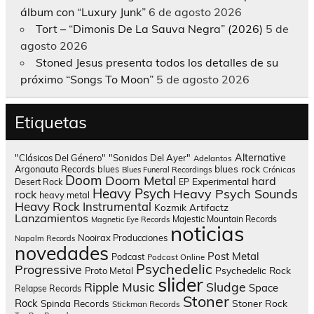
álbum con “Luxury Junk”
6 de agosto 2026
Tort – “Dimonis De La Sauva Negra” (2026)
5 de
agosto 2026
Stoned Jesus presenta todos los detalles de su
próximo “Songs To Moon”
5 de agosto 2026
Etiquetas
Alternative
"Clásicos Del Género"
"Sonidos Del Ayer"
Adelantos
blues rock
Argonauta Records
blues
Blues Funeral Recordings
Crónicas
Doom
Doom Metal
hard
Experimental
Desert Rock
EP
Heavy Psych
Heavy Psych Sounds
rock
heavy metal
Heavy Rock
Instrumental
Kozmik Artifactz
Lanzamientos
Majestic Mountain Records
Magnetic Eye Records
noticias
Nooirax Producciones
Napalm Records
novedades
Post Metal
Podcast
Podcast Online
Psychedelic
Progressive
Psychedelic Rock
Proto Metal
slider
Sludge
Ripple Music
Space
Relapse Records
Stoner
Rock
Spinda Records
Stoner Rock
Stickman Records