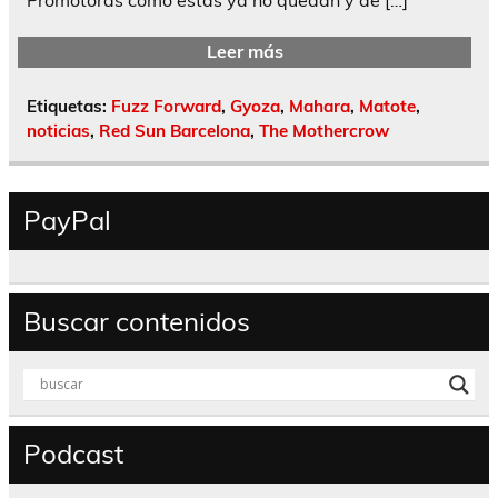
Leer más
Etiquetas:
Fuzz Forward
,
Gyoza
,
Mahara
,
Matote
,
noticias
,
Red Sun Barcelona
,
The Mothercrow
PayPal
Buscar contenidos
Podcast