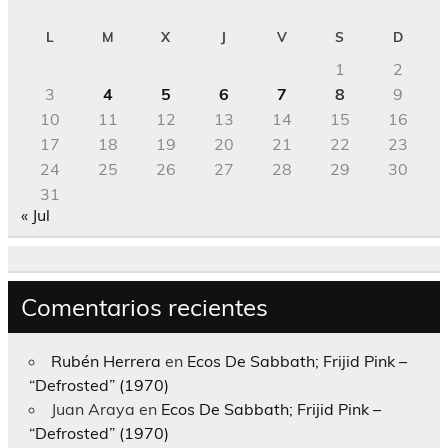
L
M
X
J
V
S
D
1
2
3
4
5
6
7
8
9
10
11
12
13
14
15
16
17
18
19
20
21
22
23
24
25
26
27
28
29
30
31
« Jul
Comentarios recientes
Rubén Herrera
en
Ecos De Sabbath; Frijid Pink –
“Defrosted” (1970)
Juan Araya
en
Ecos De Sabbath; Frijid Pink –
“Defrosted” (1970)