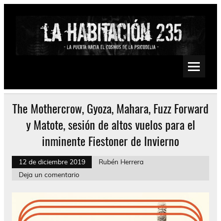
Saltar
al
contenido
La Habitación 235
Psychedelic, Stoner, Doom, Sludge, Fuzz, Space, Drone
The Mothercrow, Gyoza, Mahara, Fuzz Forward
y Matote, sesión de altos vuelos para el
inminente Fiestoner de Invierno
12 de diciembre 2019
Rubén Herrera
Deja un comentario