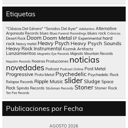
Etiquetas
Alternative
"Clásicos Del Género"
"Sonidos Del Ayer"
Adelantos
blues rock
Argonauta Records
blues
Blues Funeral Recordings
Crónicas
Doom
Doom Metal
hard
Experimental
Desert Rock
EP
Heavy Psych
Heavy Psych Sounds
rock
heavy metal
Heavy Rock
Instrumental
Kozmik Artifactz
Lanzamientos
Majestic Mountain Records
Magnetic Eye Records
noticias
Nooirax Producciones
Napalm Records
novedades
Post Metal
Podcast
Podcast Online
Psychedelic
Progressive
Psychedelic Rock
Proto Metal
slider
Sludge
Ripple Music
Space
Relapse Records
Stoner
Rock
Spinda Records
Stoner Rock
Stickman Records
Tee Pee Records
Publicaciones por Fecha
AGOSTO 2026