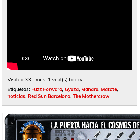
Visited 33 times, 1 visit(s) today
Etiquetas:
Fuzz Forward
,
Gyoza
,
Mahara
,
Matote
,
noticias
,
Red Sun Barcelona
,
The Mothercrow