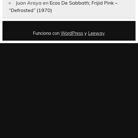
Juan Araya
en
Ecos De Sabbath; Frijid Pink –
“Defrosted” (1970)
Funciona con
WordPress
y
Leeway
.