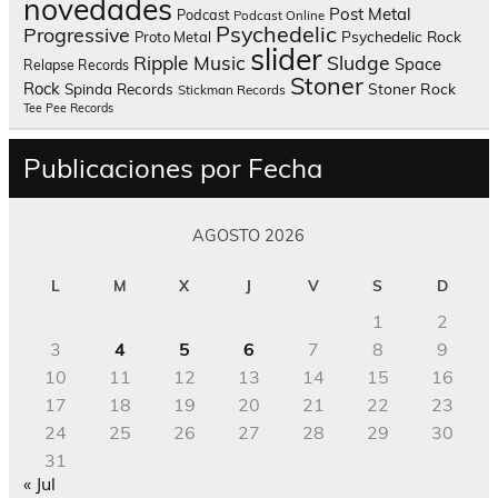
novedades
Post Metal
Podcast
Podcast Online
Psychedelic
Progressive
Psychedelic Rock
Proto Metal
slider
Sludge
Ripple Music
Space
Relapse Records
Stoner
Rock
Spinda Records
Stoner Rock
Stickman Records
Tee Pee Records
Publicaciones por Fecha
AGOSTO 2026
L
M
X
J
V
S
D
1
2
3
4
5
6
7
8
9
10
11
12
13
14
15
16
17
18
19
20
21
22
23
24
25
26
27
28
29
30
31
« Jul