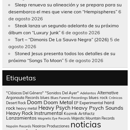
Sleep renueva su alineación y se prepara para su
desembarco el mes que viene con “Hempispheres”
6
de agosto 2026
Steak lanza un segundo adelanto de su próximo
álbum con “Luxury Junk”
6 de agosto 2026
Tort – “Dimonis De La Sauva Negra” (2026)
5 de
agosto 2026
Stoned Jesus presenta todos los detalles de su
próximo “Songs To Moon”
5 de agosto 2026
Etiquetas
Alternative
"Clásicos Del Género"
"Sonidos Del Ayer"
Adelantos
blues rock
Argonauta Records
blues
Blues Funeral Recordings
Crónicas
Doom
Doom Metal
hard
Experimental
Desert Rock
EP
Heavy Psych
Heavy Psych Sounds
rock
heavy metal
Heavy Rock
Instrumental
Kozmik Artifactz
Lanzamientos
Majestic Mountain Records
Magnetic Eye Records
noticias
Nooirax Producciones
Napalm Records