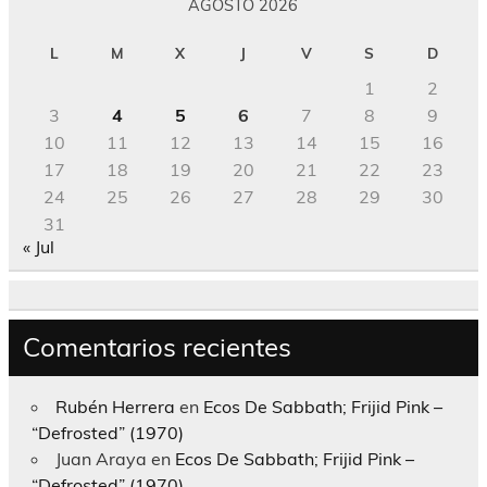
AGOSTO 2026
L
M
X
J
V
S
D
1
2
3
4
5
6
7
8
9
10
11
12
13
14
15
16
17
18
19
20
21
22
23
24
25
26
27
28
29
30
31
« Jul
Comentarios recientes
Rubén Herrera
en
Ecos De Sabbath; Frijid Pink –
“Defrosted” (1970)
Juan Araya
en
Ecos De Sabbath; Frijid Pink –
“Defrosted” (1970)