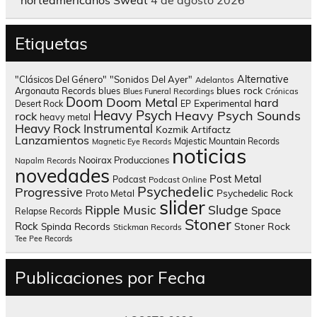
norteamericanos Sweat
4 de agosto 2026
Etiquetas
Alternative
"Clásicos Del Género"
"Sonidos Del Ayer"
Adelantos
blues rock
Argonauta Records
blues
Blues Funeral Recordings
Crónicas
Doom
Doom Metal
hard
Experimental
Desert Rock
EP
Heavy Psych
Heavy Psych Sounds
rock
heavy metal
Heavy Rock
Instrumental
Kozmik Artifactz
Lanzamientos
Majestic Mountain Records
Magnetic Eye Records
noticias
Nooirax Producciones
Napalm Records
novedades
Post Metal
Podcast
Podcast Online
Psychedelic
Progressive
Psychedelic Rock
Proto Metal
slider
Sludge
Ripple Music
Space
Relapse Records
Stoner
Rock
Spinda Records
Stoner Rock
Stickman Records
Tee Pee Records
Publicaciones por Fecha