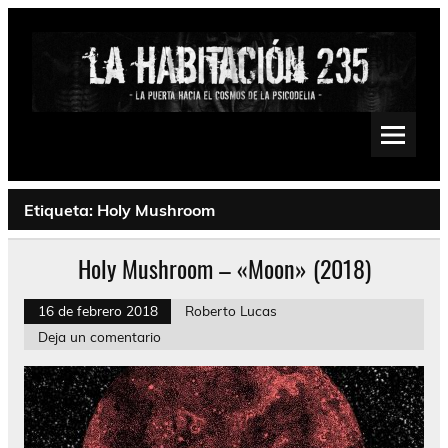
Saltar
al
contenido
La Habitación 235
Psychedelic, Stoner, Doom, Sludge, Fuzz, Space, Drone
Etiqueta:
Holy Mushroom
Holy Mushroom – «Moon» (2018)
16 de febrero 2018
Roberto Lucas
Deja un comentario