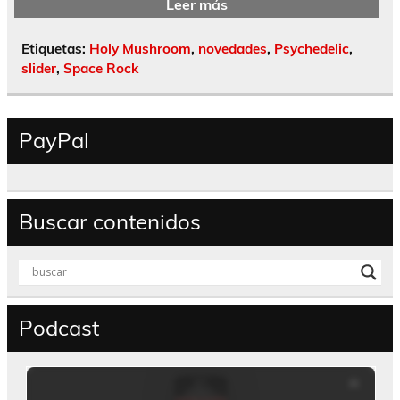
Leer más
Etiquetas:
Holy Mushroom
,
novedades
,
Psychedelic
,
slider
,
Space Rock
PayPal
Buscar contenidos
Podcast