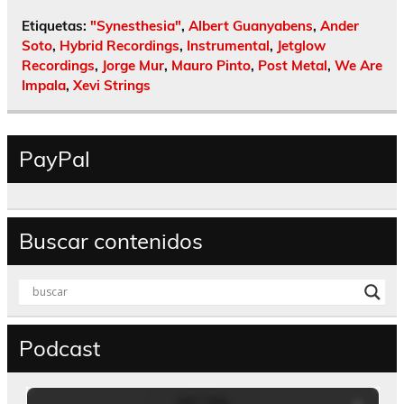
Etiquetas:
"Synesthesia"
,
Albert Guanyabens
,
Ander
Soto
,
Hybrid Recordings
,
Instrumental
,
Jetglow
Recordings
,
Jorge Mur
,
Mauro Pinto
,
Post Metal
,
We Are
Impala
,
Xevi Strings
PayPal
Buscar contenidos
Podcast