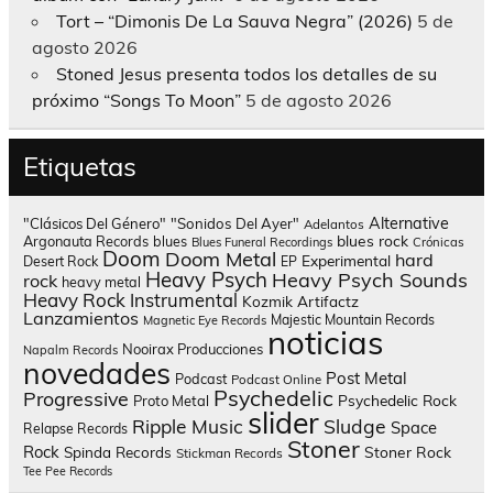
Tort – “Dimonis De La Sauva Negra” (2026)
5 de
agosto 2026
Stoned Jesus presenta todos los detalles de su
próximo “Songs To Moon”
5 de agosto 2026
Etiquetas
Alternative
"Clásicos Del Género"
"Sonidos Del Ayer"
Adelantos
blues rock
Argonauta Records
blues
Blues Funeral Recordings
Crónicas
Doom
Doom Metal
hard
Experimental
Desert Rock
EP
Heavy Psych
Heavy Psych Sounds
rock
heavy metal
Heavy Rock
Instrumental
Kozmik Artifactz
Lanzamientos
Majestic Mountain Records
Magnetic Eye Records
noticias
Nooirax Producciones
Napalm Records
novedades
Post Metal
Podcast
Podcast Online
Psychedelic
Progressive
Psychedelic Rock
Proto Metal
slider
Sludge
Ripple Music
Space
Relapse Records
Stoner
Rock
Spinda Records
Stoner Rock
Stickman Records
Tee Pee Records