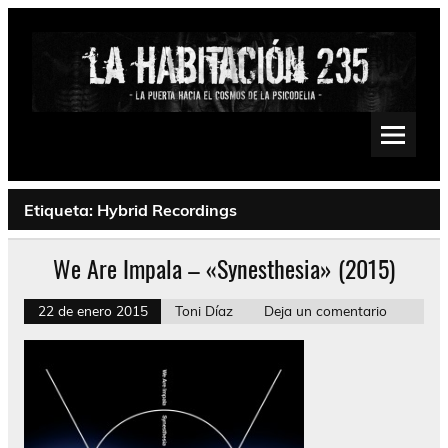
Saltar
al
contenido
La Habitación 235
Psychedelic, Stoner, Doom, Sludge, Fuzz, Space, Drone
Etiqueta:
Hybrid Recordings
We Are Impala – «Synesthesia» (2015)
22 de enero 2015
Toni Díaz
Deja un comentario