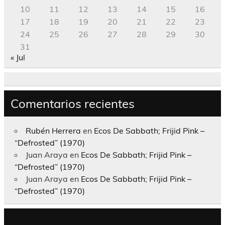
10
11
12
13
14
15
16
17
18
19
20
21
22
23
24
25
26
27
28
29
30
31
« Jul
Comentarios recientes
Rubén Herrera
en
Ecos De Sabbath; Frijid Pink –
“Defrosted” (1970)
Juan Araya
en
Ecos De Sabbath; Frijid Pink –
“Defrosted” (1970)
Juan Araya
en
Ecos De Sabbath; Frijid Pink –
“Defrosted” (1970)