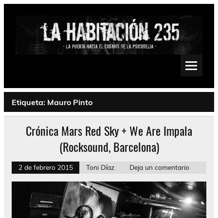
Saltar
al
contenido
La Habitación 235
Psychedelic, Stoner, Doom, Sludge, Fuzz, Space, Drone
Etiqueta:
Mauro Pinto
Crónica Mars Red Sky + We Are Impala
(Rocksound, Barcelona)
2 de febrero 2015
Toni Díaz
Deja un comentario