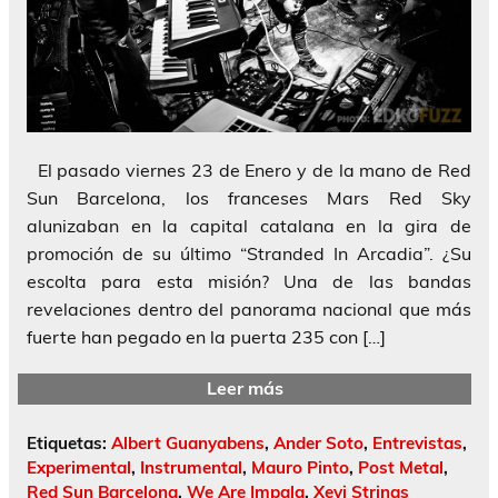
El pasado viernes 23 de Enero y de la mano de Red
Sun Barcelona, los franceses Mars Red Sky
alunizaban en la capital catalana en la gira de
promoción de su último “Stranded In Arcadia”. ¿Su
escolta para esta misión? Una de las bandas
revelaciones dentro del panorama nacional que más
fuerte han pegado en la puerta 235 con […]
Leer más
Etiquetas:
Albert Guanyabens
,
Ander Soto
,
Entrevistas
,
Experimental
,
Instrumental
,
Mauro Pinto
,
Post Metal
,
Red Sun Barcelona
,
We Are Impala
,
Xevi Strings