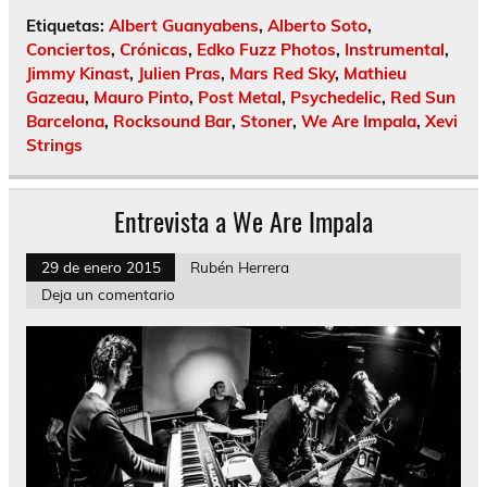
Etiquetas:
Albert Guanyabens
,
Alberto Soto
,
Conciertos
,
Crónicas
,
Edko Fuzz Photos
,
Instrumental
,
Jimmy Kinast
,
Julien Pras
,
Mars Red Sky
,
Mathieu
Gazeau
,
Mauro Pinto
,
Post Metal
,
Psychedelic
,
Red Sun
Barcelona
,
Rocksound Bar
,
Stoner
,
We Are Impala
,
Xevi
Strings
Entrevista a We Are Impala
29 de enero 2015
Rubén Herrera
Deja un comentario