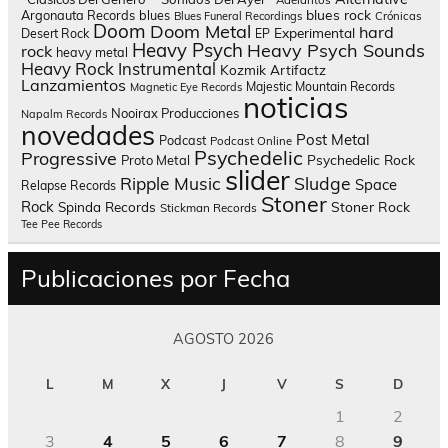
blues rock
Argonauta Records
blues
Blues Funeral Recordings
Crónicas
Doom
Doom Metal
hard
Experimental
Desert Rock
EP
Heavy Psych
Heavy Psych Sounds
rock
heavy metal
Heavy Rock
Instrumental
Kozmik Artifactz
Lanzamientos
Majestic Mountain Records
Magnetic Eye Records
noticias
Nooirax Producciones
Napalm Records
novedades
Post Metal
Podcast
Podcast Online
Psychedelic
Progressive
Psychedelic Rock
Proto Metal
slider
Sludge
Ripple Music
Space
Relapse Records
Stoner
Rock
Spinda Records
Stoner Rock
Stickman Records
Tee Pee Records
Publicaciones por Fecha
AGOSTO 2026
L
M
X
J
V
S
D
1
2
3
4
5
6
7
8
9