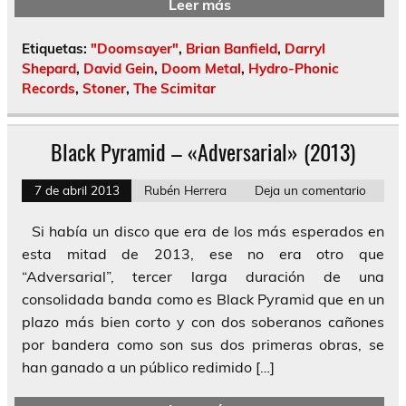
Leer más
Etiquetas:
"Doomsayer"
,
Brian Banfield
,
Darryl
Shepard
,
David Gein
,
Doom Metal
,
Hydro-Phonic
Records
,
Stoner
,
The Scimitar
Black Pyramid – «Adversarial» (2013)
7 de abril 2013
Rubén Herrera
Deja un comentario
Si había un disco que era de los más esperados en
esta mitad de 2013, ese no era otro que
“Adversarial”, tercer larga duración de una
consolidada banda como es Black Pyramid que en un
plazo más bien corto y con dos soberanos cañones
por bandera como son sus dos primeras obras, se
han ganado a un público redimido […]