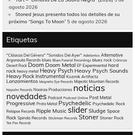
agosto 2026
Stoned Jesus presenta todos los detalles de su
próximo “Songs To Moon”
5 de agosto 2026
Etiquetas
Alternative
"Clásicos Del Género"
"Sonidos Del Ayer"
Adelantos
blues rock
Argonauta Records
blues
Blues Funeral Recordings
Crónicas
Doom
Doom Metal
hard
Experimental
Desert Rock
EP
Heavy Psych
Heavy Psych Sounds
rock
heavy metal
Heavy Rock
Instrumental
Kozmik Artifactz
Lanzamientos
Majestic Mountain Records
Magnetic Eye Records
noticias
Nooirax Producciones
Napalm Records
novedades
Post Metal
Podcast
Podcast Online
Psychedelic
Progressive
Psychedelic Rock
Proto Metal
slider
Sludge
Ripple Music
Space
Relapse Records
Stoner
Rock
Spinda Records
Stoner Rock
Stickman Records
Tee Pee Records