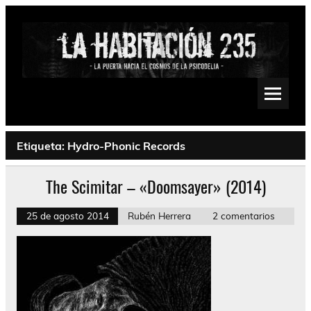
Saltar
al
contenido
La Habitación 235
Psychedelic, Stoner, Doom, Sludge, Fuzz, Space, Drone
Etiqueta:
Hydro-Phonic Records
The Scimitar – «Doomsayer» (2014)
25 de agosto 2014
Rubén Herrera
2 comentarios