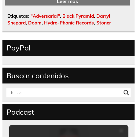
Leer más
Etiquetas:
"Adversarial"
,
Black Pyramid
,
Darryl
Shepard
,
Doom
,
Hydro-Phonic Records
,
Stoner
PayPal
Buscar contenidos
Podcast