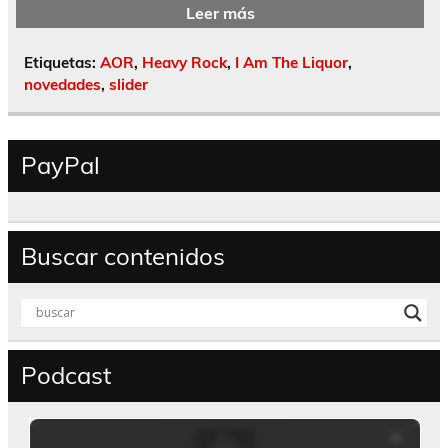
Leer más
Etiquetas:
AOR
,
Heavy Rock
,
I Am The Liquor
,
novedades
,
slider
PayPal
Buscar contenidos
Podcast