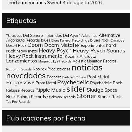
norteamericanos Sweat
4 de agosto 2026
Etiquetas
Alternative
"Clásicos Del Género"
"Sonidos Del Ayer"
Adelantos
blues rock
Argonauta Records
blues
Blues Funeral Recordings
Crónicas
Doom
Doom Metal
hard
Experimental
Desert Rock
EP
Heavy Psych
Heavy Psych Sounds
rock
heavy metal
Heavy Rock
Instrumental
Kozmik Artifactz
Lanzamientos
Majestic Mountain Records
Magnetic Eye Records
noticias
Nooirax Producciones
Napalm Records
novedades
Post Metal
Podcast
Podcast Online
Psychedelic
Progressive
Psychedelic Rock
Proto Metal
slider
Sludge
Ripple Music
Space
Relapse Records
Stoner
Rock
Spinda Records
Stoner Rock
Stickman Records
Tee Pee Records
Publicaciones por Fecha