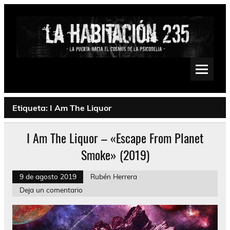
Saltar
al
contenido
La Habitación 235
Psychedelic, Stoner, Doom, Sludge, Fuzz, Space, Drone
Etiqueta:
I Am The Liquor
I Am The Liquor – «Escape From Planet
Smoke» (2019)
9 de agosto 2019
Rubén Herrera
Deja un comentario