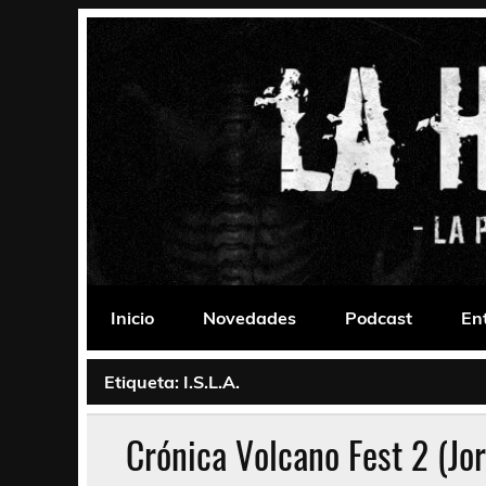
Saltar
al
contenido
La Habitación 235
Psychedelic, Stoner, Doom, Sludge, Fuzz, Space,
Inicio
Novedades
Podcast
En
Etiqueta:
I.S.L.A.
Crónica Volcano Fest 2 (Jor