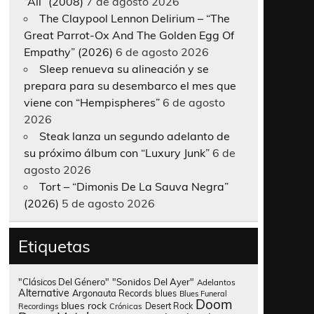
“All” (2008)
7 de agosto 2026
The Claypool Lennon Delirium – “The
Great Parrot-Ox And The Golden Egg Of
Empathy” (2026)
6 de agosto 2026
Sleep renueva su alineación y se
prepara para su desembarco el mes que
viene con “Hempispheres”
6 de agosto
2026
Steak lanza un segundo adelanto de
su próximo álbum con “Luxury Junk”
6 de
agosto 2026
Tort – “Dimonis De La Sauva Negra”
(2026)
5 de agosto 2026
Etiquetas
"Clásicos Del Género"
"Sonidos Del Ayer"
Adelantos
Alternative
Argonauta Records
blues
Blues Funeral
Doom
blues rock
Desert Rock
Recordings
Crónicas