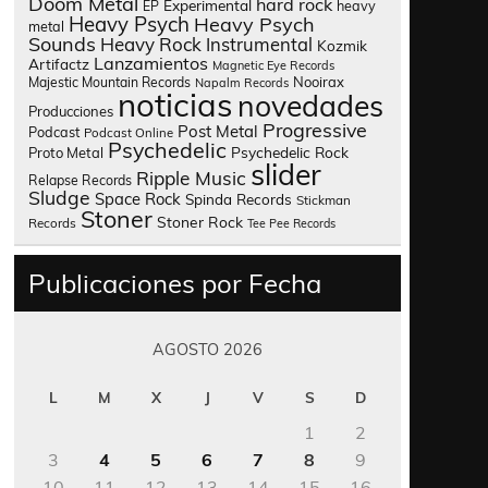
Doom Metal
hard rock
Experimental
heavy
EP
Heavy Psych
Heavy Psych
metal
Sounds
Heavy Rock
Instrumental
Kozmik
Lanzamientos
Artifactz
Magnetic Eye Records
Nooirax
Majestic Mountain Records
Napalm Records
noticias
novedades
Producciones
Progressive
Post Metal
Podcast
Podcast Online
Psychedelic
Psychedelic Rock
Proto Metal
slider
Ripple Music
Relapse Records
Sludge
Space Rock
Spinda Records
Stickman
Stoner
Stoner Rock
Records
Tee Pee Records
Publicaciones por Fecha
AGOSTO 2026
L
M
X
J
V
S
D
1
2
3
4
5
6
7
8
9
10
11
12
13
14
15
16