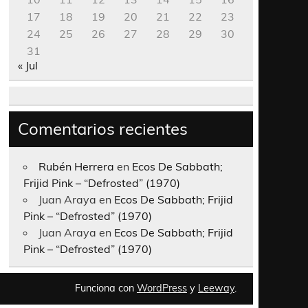
17
18
19
20
21
22
23
24
25
26
27
28
29
30
31
« Jul
Comentarios recientes
Rubén Herrera
en
Ecos De Sabbath;
Frijid Pink – “Defrosted” (1970)
Juan Araya
en
Ecos De Sabbath; Frijid
Pink – “Defrosted” (1970)
Juan Araya
en
Ecos De Sabbath; Frijid
Pink – “Defrosted” (1970)
Funciona con
WordPress
y
Leeway
.