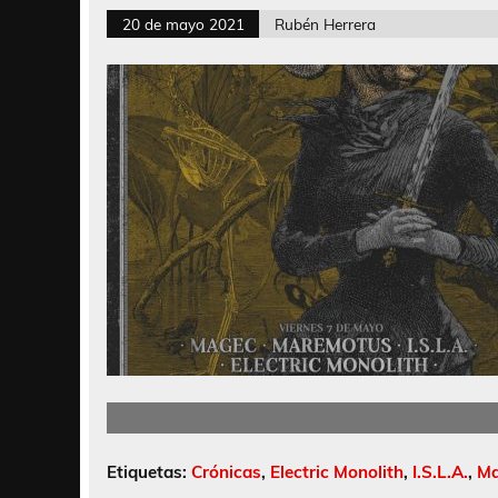
20 de mayo 2021
Rubén Herrera
Etiquetas:
Crónicas
,
Electric Monolith
,
I.S.L.A.
,
Ma