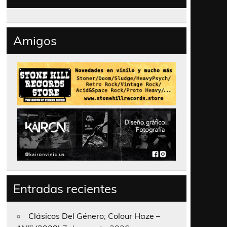
Amigos
Entradas recientes
Clásicos Del Género; Colour Haze –