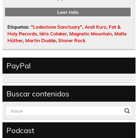
Leer más
Etiquetas:
"Lodestone Sanctuary"
,
Andi Kurz
,
Fat &
Holy Records
,
Idris Colaker
,
Magnetic Mountain
,
Malte
Hüther
,
Martin Dudde
,
Stoner Rock
PayPal
Buscar contenidos
Podcast