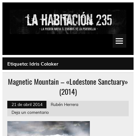
Saltar
al
contenido
La Habitación 235
Psychedelic, Stoner, Doom, Sludge, Fuzz, Space, Drone
Etiqueta:
Idris Colaker
Magnetic Mountain – «Lodestone Sanctuary»
(2014)
21 de abril 2014
Rubén Herrera
Deja un comentario