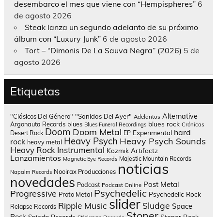
desembarco el mes que viene con “Hempispheres”
6
de agosto 2026
Steak lanza un segundo adelanto de su próximo
álbum con “Luxury Junk”
6 de agosto 2026
Tort – “Dimonis De La Sauva Negra” (2026)
5 de
agosto 2026
Etiquetas
Alternative
"Clásicos Del Género"
"Sonidos Del Ayer"
Adelantos
blues rock
Argonauta Records
blues
Blues Funeral Recordings
Crónicas
Doom
Doom Metal
hard
Experimental
Desert Rock
EP
Heavy Psych
Heavy Psych Sounds
rock
heavy metal
Heavy Rock
Instrumental
Kozmik Artifactz
Lanzamientos
Majestic Mountain Records
Magnetic Eye Records
noticias
Nooirax Producciones
Napalm Records
novedades
Post Metal
Podcast
Podcast Online
Psychedelic
Progressive
Psychedelic Rock
Proto Metal
slider
Sludge
Ripple Music
Space
Relapse Records
Stoner
Rock
Spinda Records
Stoner Rock