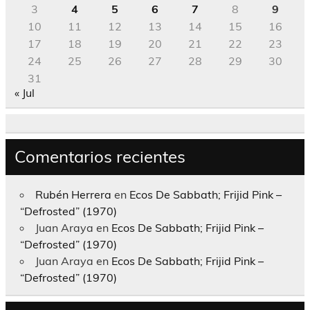
3
4
5
6
7
8
9
10
11
12
13
14
15
16
17
18
19
20
21
22
23
24
25
26
27
28
29
30
31
« Jul
Comentarios recientes
Rubén Herrera
en
Ecos De Sabbath; Frijid Pink –
“Defrosted” (1970)
Juan Araya
en
Ecos De Sabbath; Frijid Pink –
“Defrosted” (1970)
Juan Araya
en
Ecos De Sabbath; Frijid Pink –
“Defrosted” (1970)