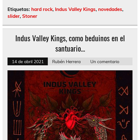
Etiquetas:
hard rock
,
Indus Valley Kings
,
novedades
,
slider
,
Stoner
Indus Valley Kings, como beduinos en el
santuario…
14 de abril 2021
Rubén Herrera
Un comentario