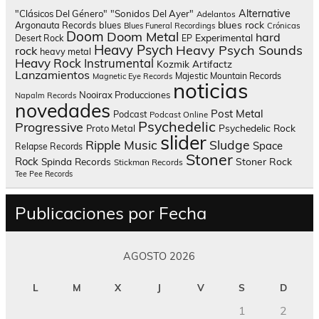
Alternative
"Clásicos Del Género"
"Sonidos Del Ayer"
Adelantos
blues rock
Argonauta Records
blues
Blues Funeral Recordings
Crónicas
Doom
Doom Metal
hard
Experimental
Desert Rock
EP
Heavy Psych
Heavy Psych Sounds
rock
heavy metal
Heavy Rock
Instrumental
Kozmik Artifactz
Lanzamientos
Majestic Mountain Records
Magnetic Eye Records
noticias
Nooirax Producciones
Napalm Records
novedades
Post Metal
Podcast
Podcast Online
Psychedelic
Progressive
Psychedelic Rock
Proto Metal
slider
Sludge
Ripple Music
Space
Relapse Records
Stoner
Rock
Spinda Records
Stoner Rock
Stickman Records
Tee Pee Records
Publicaciones por Fecha
AGOSTO 2026
L
M
X
J
V
S
D
1
2