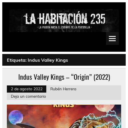
Saltar
al
contenido
La Habitación 235
Psychedelic, Stoner, Doom, Sludge, Fuzz, Space, Drone
Etiqueta:
Indus Valley Kings
Indus Valley Kings – “Origin” (2022)
2 de agosto 2022
Rubén Herrera
Deja un comentario