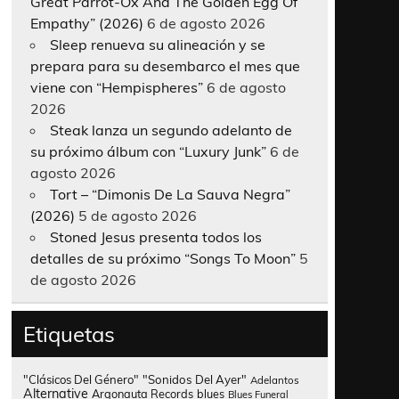
Great Parrot-Ox And The Golden Egg Of
Empathy” (2026)
6 de agosto 2026
Sleep renueva su alineación y se
prepara para su desembarco el mes que
viene con “Hempispheres”
6 de agosto
2026
Steak lanza un segundo adelanto de
su próximo álbum con “Luxury Junk”
6 de
agosto 2026
Tort – “Dimonis De La Sauva Negra”
(2026)
5 de agosto 2026
Stoned Jesus presenta todos los
detalles de su próximo “Songs To Moon”
5
de agosto 2026
Etiquetas
"Clásicos Del Género"
"Sonidos Del Ayer"
Adelantos
Alternative
Argonauta Records
blues
Blues Funeral