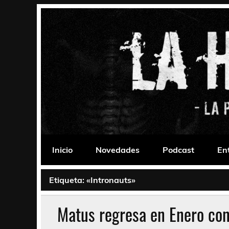
Saltar
al
contenido
La Habitación 235
Psychedelic, Stoner, Doom, Sludge, Fuzz, Space,
Inicio
Novedades
Podcast
En
Etiqueta:
«Intronauts»
Matus regresa en Enero con