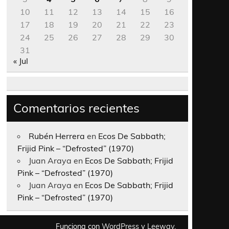
10
11
12
13
14
15
16
17
18
19
20
21
22
23
24
25
26
27
28
29
30
31
« Jul
Comentarios recientes
Rubén Herrera
en
Ecos De Sabbath;
Frijid Pink – “Defrosted” (1970)
Juan Araya
en
Ecos De Sabbath; Frijid
Pink – “Defrosted” (1970)
Juan Araya
en
Ecos De Sabbath; Frijid
Pink – “Defrosted” (1970)
Funciona con
WordPress
y
Leeway
.