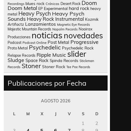
Doom
blues rock
Desert Rock
Recordings
Crónicas
Doom Metal
hard rock
Experimental
heavy
EP
Heavy Psych
Heavy Psych
metal
Sounds
Heavy Rock
Instrumental
Kozmik
Lanzamientos
Artifactz
Magnetic Eye Records
Nooirax
Majestic Mountain Records
Napalm Records
noticias
novedades
Producciones
Progressive
Post Metal
Podcast
Podcast Online
Psychedelic
Psychedelic Rock
Proto Metal
slider
Ripple Music
Relapse Records
Sludge
Space Rock
Spinda Records
Stickman
Stoner
Stoner Rock
Records
Tee Pee Records
Publicaciones por Fecha
AGOSTO 2026
L
M
X
J
V
S
D
1
2
3
4
5
6
7
8
9