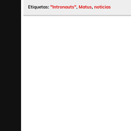
Etiquetas:
"Intronauts"
,
Matus
,
noticias