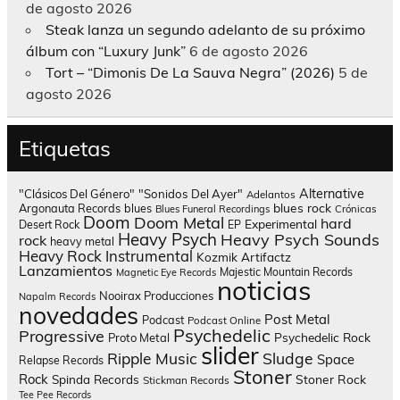
de agosto 2026
Steak lanza un segundo adelanto de su próximo
álbum con “Luxury Junk”
6 de agosto 2026
Tort – “Dimonis De La Sauva Negra” (2026)
5 de
agosto 2026
Etiquetas
Alternative
"Clásicos Del Género"
"Sonidos Del Ayer"
Adelantos
blues rock
Argonauta Records
blues
Blues Funeral Recordings
Crónicas
Doom
Doom Metal
hard
Experimental
Desert Rock
EP
Heavy Psych
Heavy Psych Sounds
rock
heavy metal
Heavy Rock
Instrumental
Kozmik Artifactz
Lanzamientos
Majestic Mountain Records
Magnetic Eye Records
noticias
Nooirax Producciones
Napalm Records
novedades
Post Metal
Podcast
Podcast Online
Psychedelic
Progressive
Psychedelic Rock
Proto Metal
slider
Sludge
Ripple Music
Space
Relapse Records
Stoner
Rock
Spinda Records
Stoner Rock
Stickman Records
Tee Pee Records