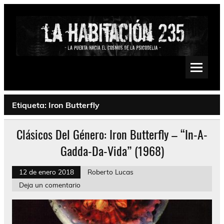
Saltar
al
contenido
La Habitación 235
Psychedelic, Stoner, Doom, Sludge, Fuzz, Space, Drone
Etiqueta:
Iron Butterfly
Clásicos Del Género: Iron Butterfly – “In-A-
Gadda-Da-Vida” (1968)
12 de enero 2018
Roberto Lucas
Deja un comentario