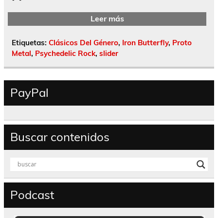
Leer más
Etiquetas:
Clásicos Del Género
,
Iron Butterfly
,
Proto
Metal
,
Psychedelic Rock
,
slider
PayPal
Buscar contenidos
Podcast