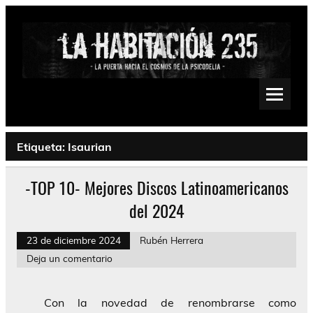
Saltar
al
contenido
La Habitación 235
Psychedelic, Stoner, Doom, Sludge, Fuzz, Space, Drone
Etiqueta:
Isaurian
-TOP 10- Mejores Discos Latinoamericanos
del 2024
23 de diciembre 2024
Rubén Herrera
Deja un comentario
Con la novedad de renombrarse como