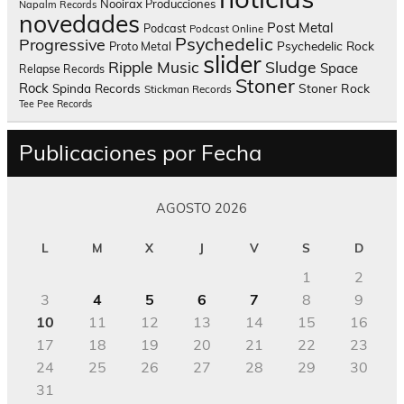
Nooirax Producciones
Napalm Records
novedades
Post Metal
Podcast
Podcast Online
Psychedelic
Progressive
Psychedelic Rock
Proto Metal
slider
Sludge
Ripple Music
Space
Relapse Records
Stoner
Rock
Spinda Records
Stoner Rock
Stickman Records
Tee Pee Records
Publicaciones por Fecha
AGOSTO 2026
L
M
X
J
V
S
D
1
2
3
4
5
6
7
8
9
10
11
12
13
14
15
16
17
18
19
20
21
22
23
24
25
26
27
28
29
30
31