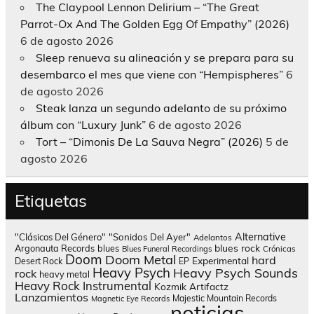
The Claypool Lennon Delirium – “The Great
Parrot-Ox And The Golden Egg Of Empathy” (2026)
6 de agosto 2026
Sleep renueva su alineación y se prepara para su
desembarco el mes que viene con “Hempispheres”
6
de agosto 2026
Steak lanza un segundo adelanto de su próximo
álbum con “Luxury Junk”
6 de agosto 2026
Tort – “Dimonis De La Sauva Negra” (2026)
5 de
agosto 2026
Etiquetas
Alternative
"Clásicos Del Género"
"Sonidos Del Ayer"
Adelantos
blues rock
Argonauta Records
blues
Blues Funeral Recordings
Crónicas
Doom
Doom Metal
hard
Experimental
Desert Rock
EP
Heavy Psych
Heavy Psych Sounds
rock
heavy metal
Heavy Rock
Instrumental
Kozmik Artifactz
Lanzamientos
Majestic Mountain Records
Magnetic Eye Records
noticias