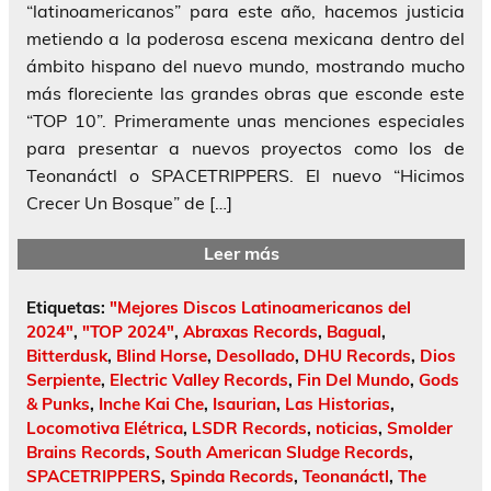
“latinoamericanos” para este año, hacemos justicia
metiendo a la poderosa escena mexicana dentro del
ámbito hispano del nuevo mundo, mostrando mucho
más floreciente las grandes obras que esconde este
“TOP 10”. Primeramente unas menciones especiales
para presentar a nuevos proyectos como los de
Teonanáctl o SPACETRIPPERS. El nuevo “Hicimos
Crecer Un Bosque” de […]
Leer más
Etiquetas:
"Mejores Discos Latinoamericanos del
2024"
,
"TOP 2024"
,
Abraxas Records
,
Bagual
,
Bitterdusk
,
Blind Horse
,
Desollado
,
DHU Records
,
Dios
Serpiente
,
Electric Valley Records
,
Fin Del Mundo
,
Gods
& Punks
,
Inche Kai Che
,
Isaurian
,
Las Historias
,
Locomotiva Elétrica
,
LSDR Records
,
noticias
,
Smolder
Brains Records
,
South American Sludge Records
,
SPACETRIPPERS
,
Spinda Records
,
Teonanáctl
,
The