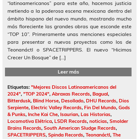
“latinoamericanos” para este año, hacemos justicia
metiendo a la poderosa escena mexicana dentro del
ámbito hispano del nuevo mundo, mostrando mucho
más floreciente las grandes obras que esconde este
“TOP 10”. Primeramente unas menciones especiales
para presentar a nuevos proyectos como los de
Teonanáctl o SPACETRIPPERS. El nuevo “Hicimos
Crecer Un Bosque” de […]
Leer más
Etiquetas:
"Mejores Discos Latinoamericanos del
2024"
,
"TOP 2024"
,
Abraxas Records
,
Bagual
,
Bitterdusk
,
Blind Horse
,
Desollado
,
DHU Records
,
Dios
Serpiente
,
Electric Valley Records
,
Fin Del Mundo
,
Gods
& Punks
,
Inche Kai Che
,
Isaurian
,
Las Historias
,
Locomotiva Elétrica
,
LSDR Records
,
noticias
,
Smolder
Brains Records
,
South American Sludge Records
,
SPACETRIPPERS
,
Spinda Records
,
Teonanáctl
,
The