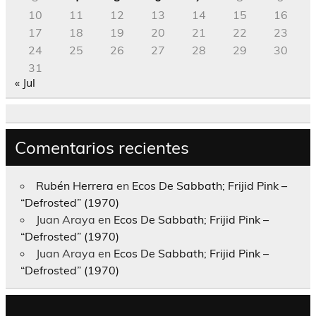
10
11
12
13
14
15
16
17
18
19
20
21
22
23
24
25
26
27
28
29
30
31
« Jul
Comentarios recientes
Rubén Herrera
en
Ecos De Sabbath; Frijid Pink –
“Defrosted” (1970)
Juan Araya
en
Ecos De Sabbath; Frijid Pink –
“Defrosted” (1970)
Juan Araya
en
Ecos De Sabbath; Frijid Pink –
“Defrosted” (1970)