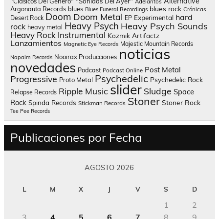
Alternative
"Clásicos Del Género"
"Sonidos Del Ayer"
Adelantos
blues rock
Argonauta Records
blues
Blues Funeral Recordings
Crónicas
Doom
Doom Metal
hard
Experimental
Desert Rock
EP
Heavy Psych
Heavy Psych Sounds
rock
heavy metal
Heavy Rock
Instrumental
Kozmik Artifactz
Lanzamientos
Majestic Mountain Records
Magnetic Eye Records
noticias
Nooirax Producciones
Napalm Records
novedades
Post Metal
Podcast
Podcast Online
Psychedelic
Progressive
Psychedelic Rock
Proto Metal
slider
Sludge
Ripple Music
Space
Relapse Records
Stoner
Rock
Spinda Records
Stoner Rock
Stickman Records
Tee Pee Records
Publicaciones por Fecha
AGOSTO 2026
L
M
X
J
V
S
D
1
2
3
4
5
6
7
8
9