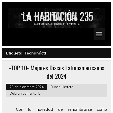
Saltar
al
contenido
La Habitación 235
Psychedelic, Stoner, Doom, Sludge, Fuzz, Space, Drone
Etiqueta:
Teonanáctl
-TOP 10- Mejores Discos Latinoamericanos
del 2024
23 de diciembre 2024
Rubén Herrera
Deja un comentario
Con la novedad de renombrarse como