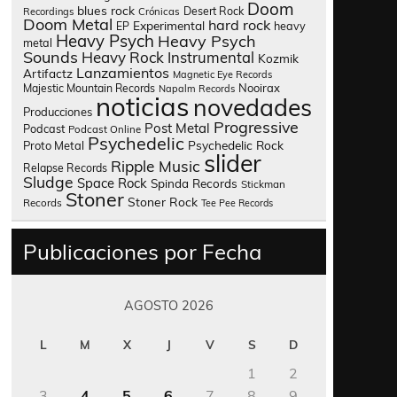
Doom
blues rock
Desert Rock
Recordings
Crónicas
Doom Metal
hard rock
Experimental
heavy
EP
Heavy Psych
Heavy Psych
metal
Sounds
Heavy Rock
Instrumental
Kozmik
Lanzamientos
Artifactz
Magnetic Eye Records
Nooirax
Majestic Mountain Records
Napalm Records
noticias
novedades
Producciones
Progressive
Post Metal
Podcast
Podcast Online
Psychedelic
Psychedelic Rock
Proto Metal
slider
Ripple Music
Relapse Records
Sludge
Space Rock
Spinda Records
Stickman
Stoner
Stoner Rock
Records
Tee Pee Records
Publicaciones por Fecha
AGOSTO 2026
L
M
X
J
V
S
D
1
2
3
4
5
6
7
8
9