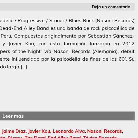
Deja un comentario
edelic / Progressive / Stoner / Blues Rock (Nasoni Records)
ead-End Alley Band es una banda de rock psicodélico de
 Perú. Compuestos originalmente por Sebastián Sánchez-
 y Javier Kou, con esta formación lanzaron en 2012
pers of the Night” vía Nasoni Records (Alemania), debut
ente influenciado por la psicodelia de fines de los 60’. Su
do larga […]
Leer más
,
Jaime Díaz
,
Javier Kou
,
Leonardo Alva
,
Nasoni Records
,
ta
,
Stoner
,
The Dead-End Alley Band
,
Tóxico Records