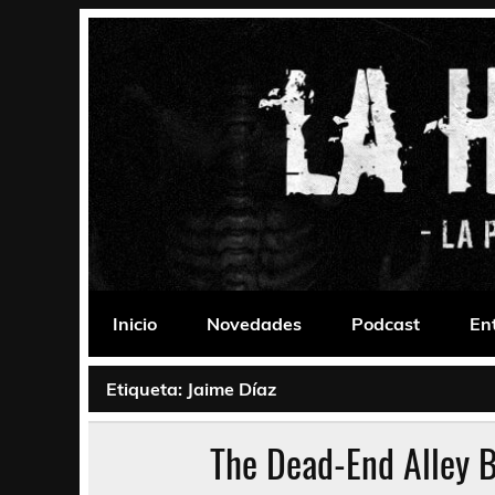
Saltar
al
contenido
La Habitación 235
Psychedelic, Stoner, Doom, Sludge, Fuzz, Space,
Inicio
Novedades
Podcast
En
Etiqueta:
Jaime Díaz
The Dead-End Alley 