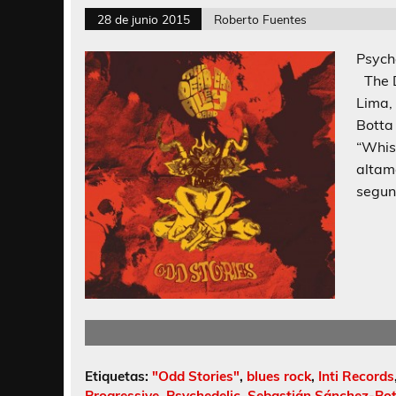
28 de junio 2015
Roberto Fuentes
Psych
The D
Lima,
Botta
“Whis
altam
segun
Etiquetas:
"Odd Stories"
,
blues rock
,
Inti Records
Progressive
,
Psychedelic
,
Sebastián Sánchez-Bot