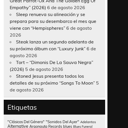
Great Parrot-Ox And The Golden Egg Of
Empathy” (2026)
6 de agosto 2026
Sleep renueva su alineación y se
prepara para su desembarco el mes que
viene con “Hempispheres”
6 de agosto
2026
Steak lanza un segundo adelanto de
su próximo álbum con “Luxury Junk”
6 de
agosto 2026
Tort – “Dimonis De La Sauva Negra”
(2026)
5 de agosto 2026
Stoned Jesus presenta todos los
detalles de su próximo “Songs To Moon”
5
de agosto 2026
Etiquetas
"Clásicos Del Género"
"Sonidos Del Ayer"
Adelantos
Alternative
Argonauta Records
blues
Blues Funeral