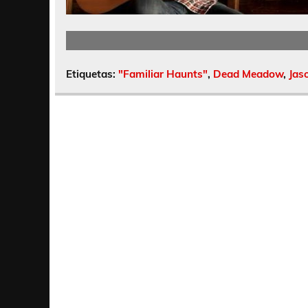
Etiquetas:
"Familiar Haunts"
,
Dead Meadow
,
Jas