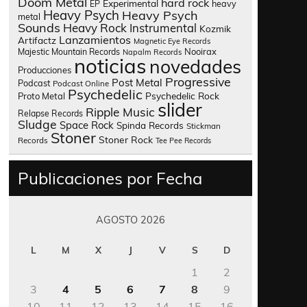
Doom Metal
hard rock
Experimental
heavy
EP
Heavy Psych
Heavy Psych
metal
Sounds
Heavy Rock
Instrumental
Kozmik
Lanzamientos
Artifactz
Magnetic Eye Records
Nooirax
Majestic Mountain Records
Napalm Records
noticias
novedades
Producciones
Progressive
Post Metal
Podcast
Podcast Online
Psychedelic
Psychedelic Rock
Proto Metal
slider
Ripple Music
Relapse Records
Sludge
Space Rock
Spinda Records
Stickman
Stoner
Stoner Rock
Records
Tee Pee Records
Publicaciones por Fecha
AGOSTO 2026
L
M
X
J
V
S
D
1
2
3
4
5
6
7
8
9
10
11
12
13
14
15
16