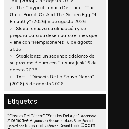
“All” (2008)
7 de agosto 2026
The Claypool Lennon Delirium – “The
Great Parrot-Ox And The Golden Egg Of
Empathy” (2026)
6 de agosto 2026
Sleep renueva su alineación y se
prepara para su desembarco el mes que
viene con “Hempispheres”
6 de agosto
2026
Steak lanza un segundo adelanto de
su próximo álbum con “Luxury Junk”
6 de
agosto 2026
Tort – “Dimonis De La Sauva Negra”
(2026)
5 de agosto 2026
Etiquetas
"Clásicos Del Género"
"Sonidos Del Ayer"
Adelantos
Alternative
Argonauta Records
blues
Blues Funeral
Doom
blues rock
Desert Rock
Recordings
Crónicas