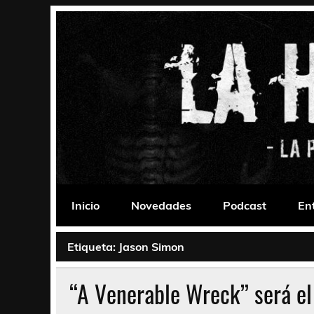
Saltar
al
contenido
La Habitación 235
Psychedelic, Stoner, Doom, Sludge, Fuzz, Space,
Inicio
Novedades
Podcast
En
Etiqueta:
Jason Simon
“A Venerable Wreck” será e