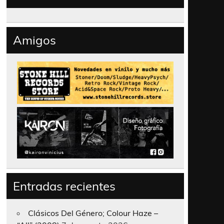
Amigos
Entradas recientes
Clásicos Del Género; Colour Haze –