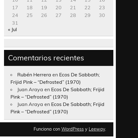
17
18
19
20
21
22
23
24
25
26
27
28
29
30
31
« Jul
Comentarios recientes
Rubén Herrera
en
Ecos De Sabbath;
Frijid Pink – “Defrosted” (1970)
Juan Araya
en
Ecos De Sabbath; Frijid
Pink – “Defrosted” (1970)
Juan Araya
en
Ecos De Sabbath; Frijid
Pink – “Defrosted” (1970)
Funciona con
WordPress
y
Leeway
.