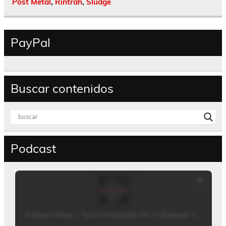
Post Metal
,
Rintrah
,
Sludge
PayPal
Buscar contenidos
Podcast