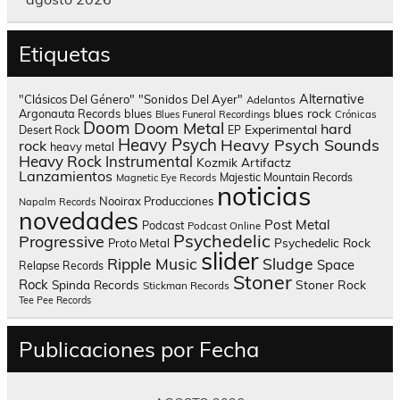
Etiquetas
Alternative
"Clásicos Del Género"
"Sonidos Del Ayer"
Adelantos
blues rock
Argonauta Records
blues
Blues Funeral Recordings
Crónicas
Doom
Doom Metal
hard
Experimental
Desert Rock
EP
Heavy Psych
Heavy Psych Sounds
rock
heavy metal
Heavy Rock
Instrumental
Kozmik Artifactz
Lanzamientos
Majestic Mountain Records
Magnetic Eye Records
noticias
Nooirax Producciones
Napalm Records
novedades
Post Metal
Podcast
Podcast Online
Psychedelic
Progressive
Psychedelic Rock
Proto Metal
slider
Sludge
Ripple Music
Space
Relapse Records
Stoner
Rock
Spinda Records
Stoner Rock
Stickman Records
Tee Pee Records
Publicaciones por Fecha