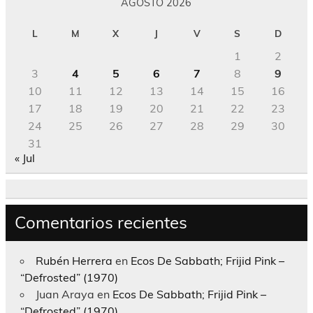
AGOSTO 2026
L
M
X
J
V
S
D
1
2
3
4
5
6
7
8
9
10
11
12
13
14
15
16
17
18
19
20
21
22
23
24
25
26
27
28
29
30
31
« Jul
Comentarios recientes
Rubén Herrera
en
Ecos De Sabbath; Frijid Pink –
“Defrosted” (1970)
Juan Araya
en
Ecos De Sabbath; Frijid Pink –
“Defrosted” (1970)