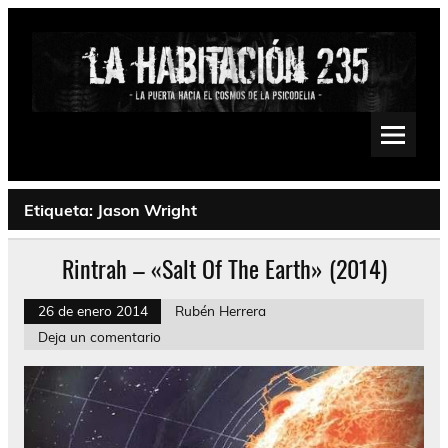
Saltar
al
contenido
La Habitación 235
Psychedelic, Stoner, Doom, Sludge, Fuzz, Space, Drone
Etiqueta:
Jason Wright
Rintrah – «Salt Of The Earth» (2014)
26 de enero 2014
Rubén Herrera
Deja un comentario