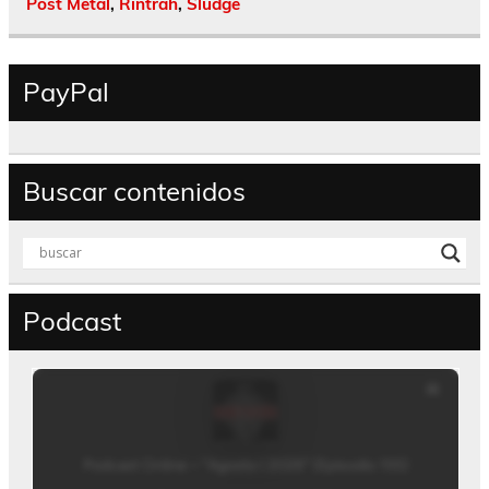
Post Metal
,
Rintrah
,
Sludge
PayPal
Buscar contenidos
Podcast