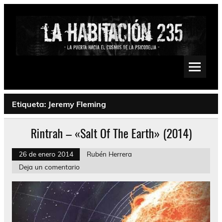
Saltar
al
contenido
La Habitación 235
Psychedelic, Stoner, Doom, Sludge, Fuzz, Space, Drone
Etiqueta:
Jeremy Fleming
Rintrah – «Salt Of The Earth» (2014)
26 de enero 2014
Rubén Herrera
Deja un comentario