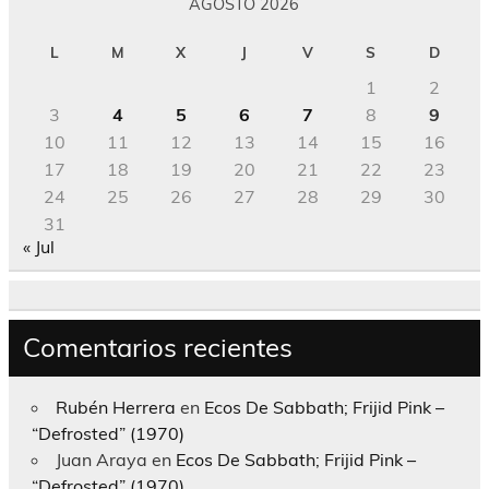
AGOSTO 2026
L
M
X
J
V
S
D
1
2
3
4
5
6
7
8
9
10
11
12
13
14
15
16
17
18
19
20
21
22
23
24
25
26
27
28
29
30
31
« Jul
Comentarios recientes
Rubén Herrera
en
Ecos De Sabbath; Frijid Pink –
“Defrosted” (1970)
Juan Araya
en
Ecos De Sabbath; Frijid Pink –
“Defrosted” (1970)