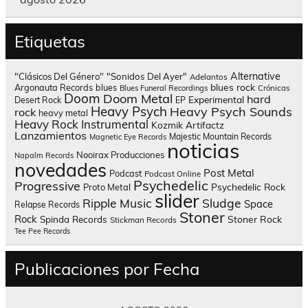
Etiquetas
Alternative
"Clásicos Del Género"
"Sonidos Del Ayer"
Adelantos
blues rock
Argonauta Records
blues
Blues Funeral Recordings
Crónicas
Doom
Doom Metal
hard
Experimental
Desert Rock
EP
Heavy Psych
Heavy Psych Sounds
rock
heavy metal
Heavy Rock
Instrumental
Kozmik Artifactz
Lanzamientos
Majestic Mountain Records
Magnetic Eye Records
noticias
Nooirax Producciones
Napalm Records
novedades
Post Metal
Podcast
Podcast Online
Psychedelic
Progressive
Psychedelic Rock
Proto Metal
slider
Sludge
Ripple Music
Space
Relapse Records
Stoner
Rock
Spinda Records
Stoner Rock
Stickman Records
Tee Pee Records
Publicaciones por Fecha