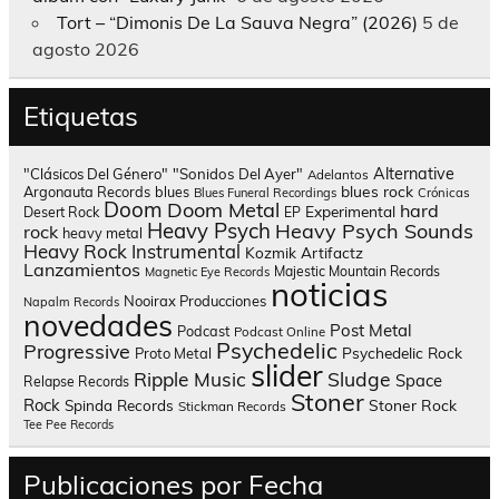
Tort – “Dimonis De La Sauva Negra” (2026)
5 de
agosto 2026
Etiquetas
Alternative
"Clásicos Del Género"
"Sonidos Del Ayer"
Adelantos
blues rock
Argonauta Records
blues
Blues Funeral Recordings
Crónicas
Doom
Doom Metal
hard
Experimental
Desert Rock
EP
Heavy Psych
Heavy Psych Sounds
rock
heavy metal
Heavy Rock
Instrumental
Kozmik Artifactz
Lanzamientos
Majestic Mountain Records
Magnetic Eye Records
noticias
Nooirax Producciones
Napalm Records
novedades
Post Metal
Podcast
Podcast Online
Psychedelic
Progressive
Psychedelic Rock
Proto Metal
slider
Sludge
Ripple Music
Space
Relapse Records
Stoner
Rock
Spinda Records
Stoner Rock
Stickman Records
Tee Pee Records
Publicaciones por Fecha