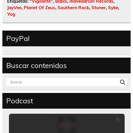
Etiquetas:
"Vigilante"
,
Babis
,
ihaveadrum Records
,
JayVee
,
Planet Of Zeus
,
Southern Rock
,
Stoner
,
Syke
,
Yog
PayPal
Buscar contenidos
Podcast