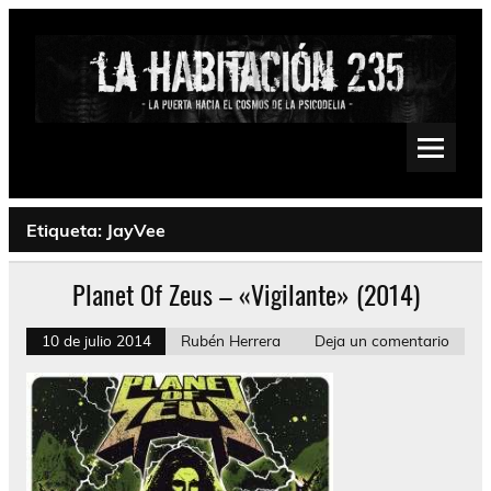
Saltar
al
contenido
La Habitación 235
Psychedelic, Stoner, Doom, Sludge, Fuzz, Space, Drone
Etiqueta:
JayVee
Planet Of Zeus – «Vigilante» (2014)
10 de julio 2014
Rubén Herrera
Deja un comentario