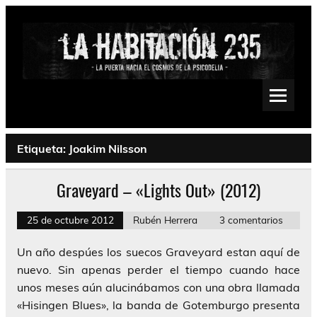
Saltar
al
contenido
La Habitación 235
Psychedelic, Stoner, Doom, Sludge, Fuzz, Space, Drone
Etiqueta:
Joakim Nilsson
Graveyard – «Lights Out» (2012)
25 de octubre 2012
Rubén Herrera
3 comentarios
Un año despúes los suecos Graveyard estan aquí de
nuevo. Sin apenas perder el tiempo cuando hace
unos meses aún alucinábamos con una obra llamada
«Hisingen Blues», la banda de Gotemburgo presenta