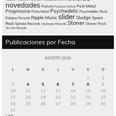
novedades
Post Metal
Podcast
Podcast Online
Psychedelic
Progressive
Psychedelic Rock
Proto Metal
slider
Sludge
Ripple Music
Space
Relapse Records
Stoner
Rock
Spinda Records
Stoner Rock
Stickman Records
Tee Pee Records
Publicaciones por Fecha
AGOSTO 2026
L
M
X
J
V
S
D
1
2
3
4
5
6
7
8
9
10
11
12
13
14
15
16
17
18
19
20
21
22
23
24
25
26
27
28
29
30
31
« Jul