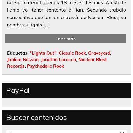
nuevo material apenas 18 meses después. A esto le
llamo yo, tener contento al fan. Segundo trabajo
consecutivo que lanzan a través de Nuclear Blast, su
nombre: «Lights […]
Leer más
Etiquetas:
"Lights Out"
,
Classic Rock
,
Graveyard
,
Joakim Nilsson
,
Jonatan Larocca
,
Nuclear Blast
Records
,
Psychedelic Rock
PayPal
Buscar contenidos