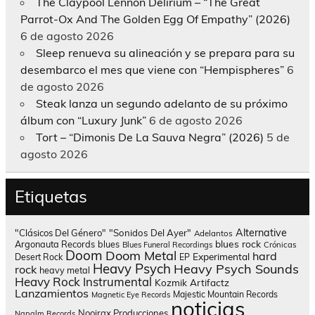
The Claypool Lennon Delirium – “The Great
Parrot-Ox And The Golden Egg Of Empathy” (2026)
6 de agosto 2026
Sleep renueva su alineación y se prepara para su
desembarco el mes que viene con “Hempispheres”
6
de agosto 2026
Steak lanza un segundo adelanto de su próximo
álbum con “Luxury Junk”
6 de agosto 2026
Tort – “Dimonis De La Sauva Negra” (2026)
5 de
agosto 2026
Etiquetas
Alternative
"Clásicos Del Género"
"Sonidos Del Ayer"
Adelantos
blues rock
Argonauta Records
blues
Blues Funeral Recordings
Crónicas
Doom
Doom Metal
hard
Experimental
Desert Rock
EP
Heavy Psych
Heavy Psych Sounds
rock
heavy metal
Heavy Rock
Instrumental
Kozmik Artifactz
Lanzamientos
Majestic Mountain Records
Magnetic Eye Records
noticias
Nooirax Producciones
Napalm Records