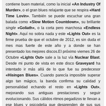
contiene buen material, como la inicial
«An Industry Of
Murder»
, o el gran blues relajante que se respira
«Hard
Time Lovin»
. También se puede escuchar una gran
balada como
«Slow Motion Countdown»,
su brillante
single
«Goliath»,
o la corta pero marchosa
«Endless
Night»
. Aquí no sobra nada y este
«Lights Out»
es la
firme prueba de que el octubre de 2012, es sin duda el
mes mas fuerte de este año y a donde se han
presentado los mejores discos.
El próximo viernes 26 de
Octubre
«Lights Out»
sale a la luz vía
Nuclear Blast
.
Desde mi punto de vista en este disco
Graveyard
ha
intentado ir más allá de lo que fue su predecesor
«Hisingen Blues»
. Cuando parecía imposible superar
algo tan mágico, la banda confirma su calidad y
personalidad echando el resto en
«Lights Out»
,
mejorando sus antiguas prestaciones y seguir
evolucionando. Sus cálidos ritmos pegadizos te llevan a
ese blues y psicodelia que desprenden de sus sus