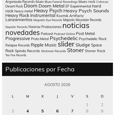
blues rock
Argonauta Records
blues
Blues Funeral Recordings
Crónicas
Doom
Doom Metal
hard
Experimental
Desert Rock
EP
Heavy Psych
Heavy Psych Sounds
rock
heavy metal
Heavy Rock
Instrumental
Kozmik Artifactz
Lanzamientos
Majestic Mountain Records
Magnetic Eye Records
noticias
Nooirax Producciones
Napalm Records
novedades
Post Metal
Podcast
Podcast Online
Psychedelic
Progressive
Psychedelic Rock
Proto Metal
slider
Sludge
Ripple Music
Space
Relapse Records
Stoner
Rock
Spinda Records
Stoner Rock
Stickman Records
Tee Pee Records
Publicaciones por Fecha
AGOSTO 2026
L
M
X
J
V
S
D
1
2
3
4
5
6
7
8
9