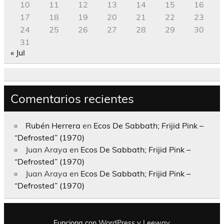
10
11
12
13
14
15
16
17
18
19
20
21
22
23
24
25
26
27
28
29
30
31
« Jul
Comentarios recientes
Rubén Herrera
en
Ecos De Sabbath; Frijid Pink –
“Defrosted” (1970)
Juan Araya
en
Ecos De Sabbath; Frijid Pink –
“Defrosted” (1970)
Juan Araya
en
Ecos De Sabbath; Frijid Pink –
“Defrosted” (1970)
Funciona con
WordPress
y
Leeway
.