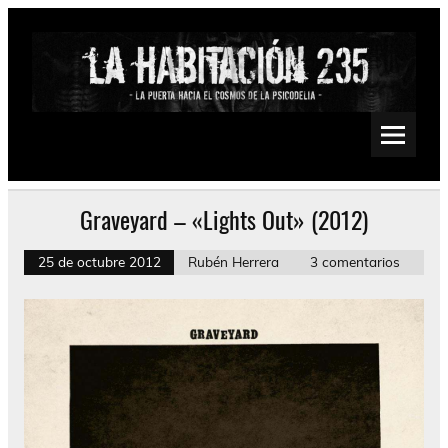
Saltar
al
contenido
La Habitación 235
Psychedelic, Stoner, Doom, Sludge, Fuzz, Space, Drone
Graveyard – «Lights Out» (2012)
25 de octubre 2012
Rubén Herrera
3 comentarios