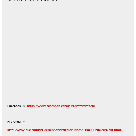
Facebook ->
https://www.facebook.com/#!/graveyardofficial
Pre-Order->
http://www.nuclearblast.de/de/shop/artikel/gruppen/51000.1.nuclearblast.html?