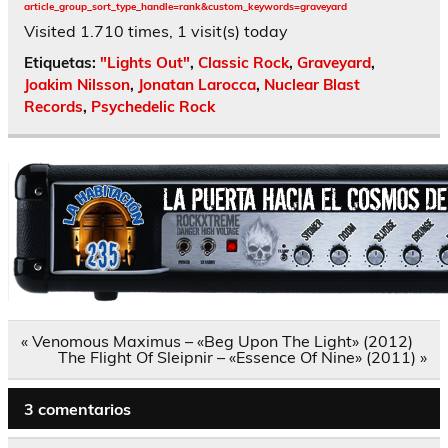
article_group_sort_type_handle=rank&custom_keywords=graveyard
Visited 1.710 times, 1 visit(s) today
Etiquetas:
"Lights Out"
,
Classic Rock
,
Graveyard
,
Joakim Nilsson
,
Jonatan Larocca
,
Nuclear Blast
Records
,
Psychedelic Rock
Navegación
« Venomous Maximus – «Beg Upon The Light» (2012)
de
The Flight Of Sleipnir – «Essence Of Nine» (2011) »
entradas
3 comentarios