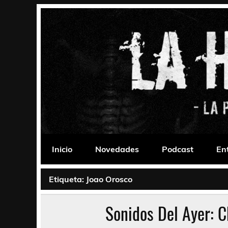
Saltar
al
contenido
La Habitación 235
Psychedelic, Stoner, Doom, Sludge, Fuzz, Space,
Inicio
Novedades
Podcast
En
Etiqueta:
Joao Orosco
Sonidos Del Ayer: C