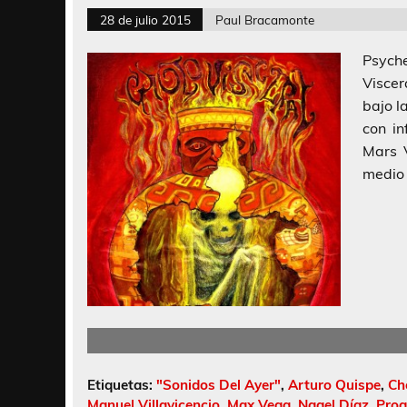
28 de julio 2015
Paul Bracamonte
Psych
Visce
bajo l
con i
Mars V
medio 
Etiquetas:
"Sonidos Del Ayer"
,
Arturo Quispe
,
Ch
Manuel Villavicencio
,
Max Vega
,
Nagel Díaz
,
Prog