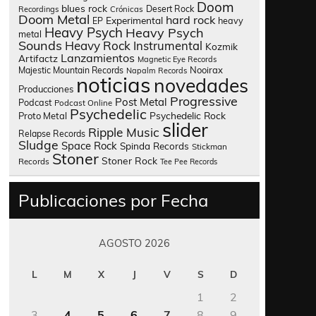
Doom
blues rock
Desert Rock
Recordings
Crónicas
Doom Metal
hard rock
Experimental
heavy
EP
Heavy Psych
Heavy Psych
metal
Sounds
Heavy Rock
Instrumental
Kozmik
Lanzamientos
Artifactz
Magnetic Eye Records
Nooirax
Majestic Mountain Records
Napalm Records
noticias
novedades
Producciones
Progressive
Post Metal
Podcast
Podcast Online
Psychedelic
Psychedelic Rock
Proto Metal
slider
Ripple Music
Relapse Records
Sludge
Space Rock
Spinda Records
Stickman
Stoner
Stoner Rock
Records
Tee Pee Records
Publicaciones por Fecha
AGOSTO 2026
L
M
X
J
V
S
D
1
2
3
4
5
6
7
8
9