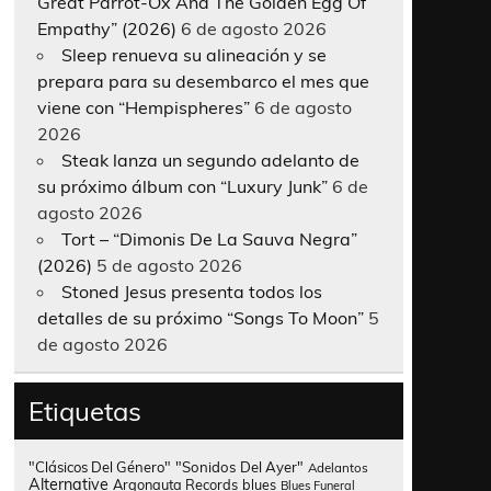
Great Parrot-Ox And The Golden Egg Of
Empathy” (2026)
6 de agosto 2026
Sleep renueva su alineación y se
prepara para su desembarco el mes que
viene con “Hempispheres”
6 de agosto
2026
Steak lanza un segundo adelanto de
su próximo álbum con “Luxury Junk”
6 de
agosto 2026
Tort – “Dimonis De La Sauva Negra”
(2026)
5 de agosto 2026
Stoned Jesus presenta todos los
detalles de su próximo “Songs To Moon”
5
de agosto 2026
Etiquetas
"Clásicos Del Género"
"Sonidos Del Ayer"
Adelantos
Alternative
Argonauta Records
blues
Blues Funeral