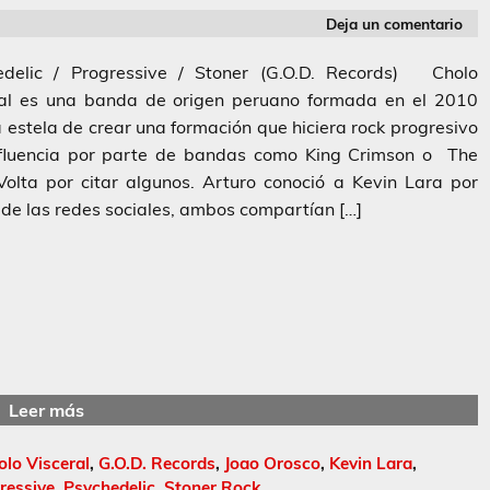
Deja un comentario
edelic / Progressive / Stoner (G.O.D. Records) Cholo
ral es una banda de origen peruano formada en el 2010
a estela de crear una formación que hiciera rock progresivo
nfluencia por parte de bandas como King Crimson o The
olta por citar algunos. Arturo conoció a Kevin Lara por
de las redes sociales, ambos compartían […]
Leer más
olo Visceral
,
G.O.D. Records
,
Joao Orosco
,
Kevin Lara
,
ressive
,
Psychedelic
,
Stoner Rock