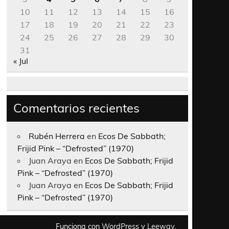
10
11
12
13
14
15
16
17
18
19
20
21
22
23
24
25
26
27
28
29
30
31
« Jul
Comentarios recientes
Rubén Herrera
en
Ecos De Sabbath;
Frijid Pink – “Defrosted” (1970)
Juan Araya
en
Ecos De Sabbath; Frijid
Pink – “Defrosted” (1970)
Juan Araya
en
Ecos De Sabbath; Frijid
Pink – “Defrosted” (1970)
Funciona con
WordPress
y
Leeway
.