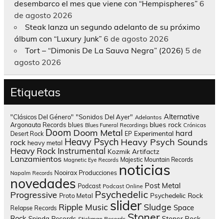
desembarco el mes que viene con “Hempispheres”
6
de agosto 2026
Steak lanza un segundo adelanto de su próximo
álbum con “Luxury Junk”
6 de agosto 2026
Tort – “Dimonis De La Sauva Negra” (2026)
5 de
agosto 2026
Etiquetas
Alternative
"Clásicos Del Género"
"Sonidos Del Ayer"
Adelantos
blues rock
Argonauta Records
blues
Blues Funeral Recordings
Crónicas
Doom
Doom Metal
hard
Experimental
Desert Rock
EP
Heavy Psych
Heavy Psych Sounds
rock
heavy metal
Heavy Rock
Instrumental
Kozmik Artifactz
Lanzamientos
Majestic Mountain Records
Magnetic Eye Records
noticias
Nooirax Producciones
Napalm Records
novedades
Post Metal
Podcast
Podcast Online
Psychedelic
Progressive
Psychedelic Rock
Proto Metal
slider
Sludge
Ripple Music
Space
Relapse Records
Stoner
Rock
Spinda Records
Stoner Rock
Stickman Records