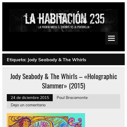
Saltar
al
contenido
La Habitación 235
Psychedelic, Stoner, Doom, Sludge, Fuzz, Space, Drone
Etiqueta:
Jody Seabody & The Whirls
Jody Seabody & The Whirls – «Holographic
Slammer» (2015)
24 de diciembre 2015
Paul Bracamonte
Deja un comentario