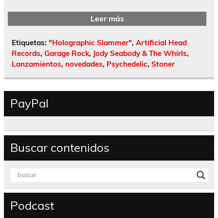
Leer más
Etiquetas:
"Holographic Slammer"
,
Artificial Head
Records
,
Garage Rock
,
Jody Seabody & The Whirls
,
Lanzamientos
,
novedades
,
Psychedelic
,
Stoner
PayPal
Buscar contenidos
Podcast