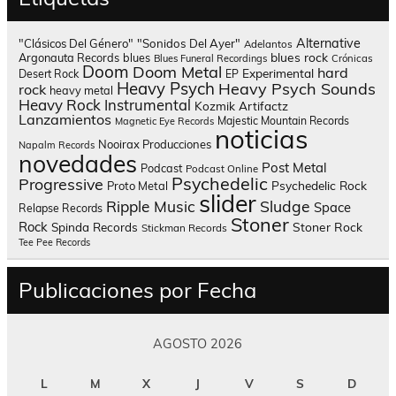
Alternative
"Clásicos Del Género"
"Sonidos Del Ayer"
Adelantos
blues rock
Argonauta Records
blues
Blues Funeral Recordings
Crónicas
Doom
Doom Metal
hard
Experimental
Desert Rock
EP
Heavy Psych
Heavy Psych Sounds
rock
heavy metal
Heavy Rock
Instrumental
Kozmik Artifactz
Lanzamientos
Majestic Mountain Records
Magnetic Eye Records
noticias
Nooirax Producciones
Napalm Records
novedades
Post Metal
Podcast
Podcast Online
Psychedelic
Progressive
Psychedelic Rock
Proto Metal
slider
Sludge
Ripple Music
Space
Relapse Records
Stoner
Rock
Spinda Records
Stoner Rock
Stickman Records
Tee Pee Records
Publicaciones por Fecha
AGOSTO 2026
L
M
X
J
V
S
D