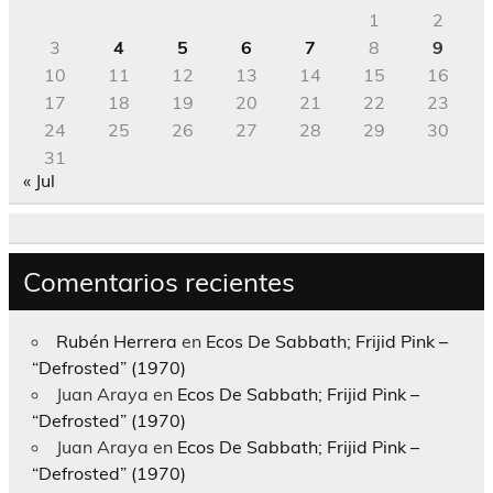
1
2
3
4
5
6
7
8
9
10
11
12
13
14
15
16
17
18
19
20
21
22
23
24
25
26
27
28
29
30
31
« Jul
Comentarios recientes
Rubén Herrera
en
Ecos De Sabbath; Frijid Pink –
“Defrosted” (1970)
Juan Araya
en
Ecos De Sabbath; Frijid Pink –
“Defrosted” (1970)
Juan Araya
en
Ecos De Sabbath; Frijid Pink –
“Defrosted” (1970)