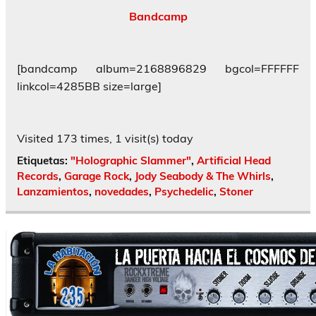
Bandcamp
[bandcamp album=2168896829 bgcol=FFFFFF
linkcol=4285BB size=large]
Visited 173 times, 1 visit(s) today
Etiquetas:
"Holographic Slammer"
,
Artificial Head
Records
,
Garage Rock
,
Jody Seabody & The Whirls
,
Lanzamientos
,
novedades
,
Psychedelic
,
Stoner