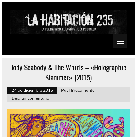
Saltar
al
contenido
La Habitación 235
Psychedelic, Stoner, Doom, Sludge, Fuzz, Space, Drone
Jody Seabody & The Whirls – «Holographic
Slammer» (2015)
24 de diciembre 2015
Paul Bracamonte
Deja un comentario