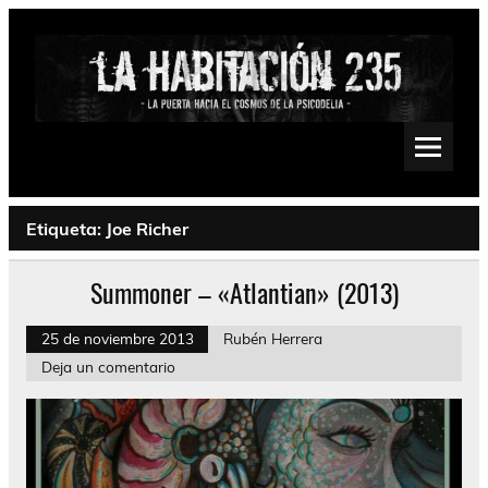
Saltar
al
contenido
La Habitación 235
Psychedelic, Stoner, Doom, Sludge, Fuzz, Space, Drone
Etiqueta:
Joe Richer
Summoner – «Atlantian» (2013)
25 de noviembre 2013
Rubén Herrera
Deja un comentario