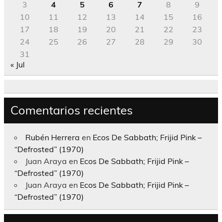
3
4
5
6
7
8
9
10
11
12
13
14
15
16
17
18
19
20
21
22
23
24
25
26
27
28
29
30
31
« Jul
Comentarios recientes
Rubén Herrera
en
Ecos De Sabbath; Frijid Pink –
“Defrosted” (1970)
Juan Araya
en
Ecos De Sabbath; Frijid Pink –
“Defrosted” (1970)
Juan Araya
en
Ecos De Sabbath; Frijid Pink –
“Defrosted” (1970)