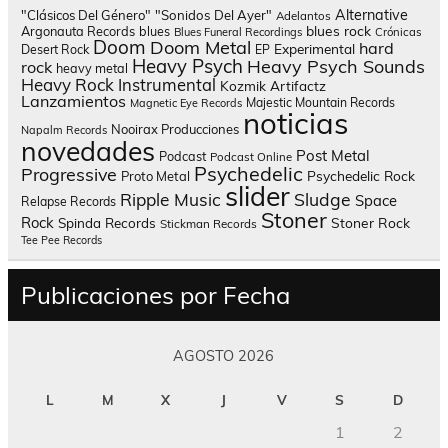
Alternative
"Clásicos Del Género"
"Sonidos Del Ayer"
Adelantos
blues rock
Argonauta Records
blues
Blues Funeral Recordings
Crónicas
Doom
Doom Metal
hard
Experimental
Desert Rock
EP
Heavy Psych
Heavy Psych Sounds
rock
heavy metal
Heavy Rock
Instrumental
Kozmik Artifactz
Lanzamientos
Majestic Mountain Records
Magnetic Eye Records
noticias
Nooirax Producciones
Napalm Records
novedades
Post Metal
Podcast
Podcast Online
Psychedelic
Progressive
Psychedelic Rock
Proto Metal
slider
Sludge
Ripple Music
Space
Relapse Records
Stoner
Rock
Spinda Records
Stoner Rock
Stickman Records
Tee Pee Records
Publicaciones por Fecha
AGOSTO 2026
L
M
X
J
V
S
D
1
2