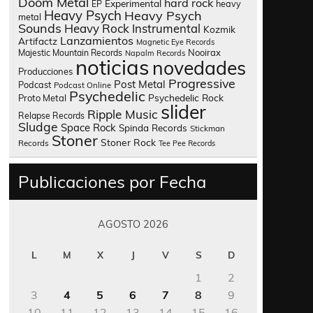
Doom Metal
hard rock
Experimental
heavy
EP
Heavy Psych
Heavy Psych
metal
Sounds
Heavy Rock
Instrumental
Kozmik
Lanzamientos
Artifactz
Magnetic Eye Records
Nooirax
Majestic Mountain Records
Napalm Records
noticias
novedades
Producciones
Progressive
Post Metal
Podcast
Podcast Online
Psychedelic
Psychedelic Rock
Proto Metal
slider
Ripple Music
Relapse Records
Sludge
Space Rock
Spinda Records
Stickman
Stoner
Stoner Rock
Records
Tee Pee Records
Publicaciones por Fecha
AGOSTO 2026
L
M
X
J
V
S
D
1
2
3
4
5
6
7
8
9
10
11
12
13
14
15
16