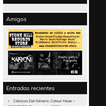
Amigos
Entradas recientes
Clásicos Del Género; Colour Haze –