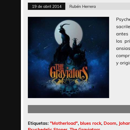
19 de abril 2014
Rubén Herrera
Psych
sacri
antes
los p
ansia
compr
y orig
Etiquetas:
"Motherload"
,
blues rock
,
Doom
,
Joha
Psychedelic Stoner
,
The Graviators