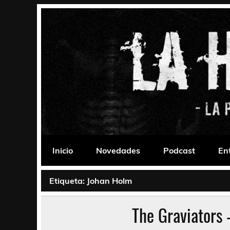
Saltar
al
contenido
La Habitación 235
Psychedelic, Stoner, Doom, Sludge, Fuzz, Space,
Inicio
Novedades
Podcast
En
Etiqueta:
Johan Holm
The Graviators