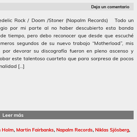
Deja un comentario
edelic Rock / Doom /Stoner (Napalm Records) Todo un
legio por mi parte al no haber descubierto esta banda
 de tiempo, pero debo reconocer que desde que escuché
rimeros segundos de su nuevo trabajo “Motherload”, mis
s por devorar su discografía fueron en pleno ascenso y
obar este talentoso cuarteto que para sorpresa de pocos
inalidad […]
Leer más
n Holm
,
Martin Fairbanks
,
Napalm Records
,
Niklas Sjösberg
,