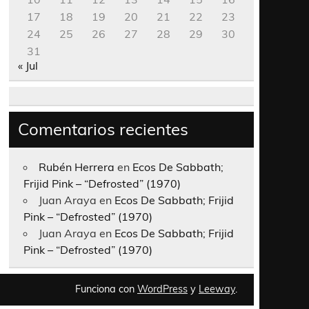
17
18
19
20
21
22
23
24
25
26
27
28
29
30
31
« Jul
Comentarios recientes
Rubén Herrera
en
Ecos De Sabbath;
Frijid Pink – “Defrosted” (1970)
Juan Araya
en
Ecos De Sabbath; Frijid
Pink – “Defrosted” (1970)
Juan Araya
en
Ecos De Sabbath; Frijid
Pink – “Defrosted” (1970)
Funciona con
WordPress
y
Leeway
.