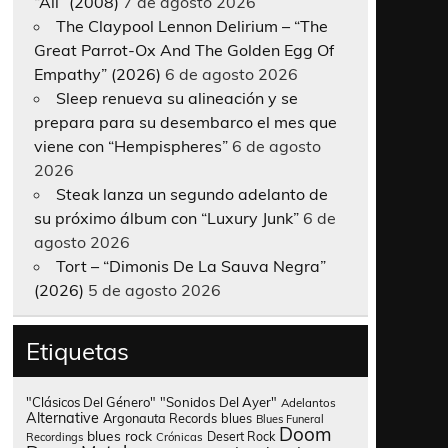
“All” (2008)
7 de agosto 2026
The Claypool Lennon Delirium – “The
Great Parrot-Ox And The Golden Egg Of
Empathy” (2026)
6 de agosto 2026
Sleep renueva su alineación y se
prepara para su desembarco el mes que
viene con “Hempispheres”
6 de agosto
2026
Steak lanza un segundo adelanto de
su próximo álbum con “Luxury Junk”
6 de
agosto 2026
Tort – “Dimonis De La Sauva Negra”
(2026)
5 de agosto 2026
Etiquetas
"Clásicos Del Género"
"Sonidos Del Ayer"
Adelantos
Alternative
Argonauta Records
blues
Blues Funeral
Doom
blues rock
Desert Rock
Recordings
Crónicas