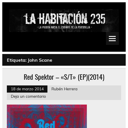
Saltar
al
contenido
La Habitación 235
Psychedelic, Stoner, Doom, Sludge, Fuzz, Space, Drone
Etiqueta:
John Scane
Red Spektor – «S/T» (EP)(2014)
18 de marzo 2014
Rubén Herrera
Deja un comentario