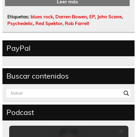
Leer más
Etiquetas:
blues rock
,
Darren Bowen
,
EP
,
John Scane
,
Psychedelic
,
Red Spektor
,
Rob Farrell
PayPal
Buscar contenidos
Podcast