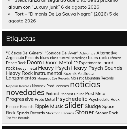
Steak lanza un segundo adelanto de su próximo
álbum con “Luxury Junk”
6 de agosto 2026
Tort – “Dimonis De La Sauva Negra” (2026)
5 de
agosto 2026
Etiquetas
Alternative
"Clásicos Del Género"
"Sonidos Del Ayer"
Adelantos
blues rock
Argonauta Records
blues
Blues Funeral Recordings
Crónicas
Doom
Doom Metal
hard
Experimental
Desert Rock
EP
Heavy Psych
Heavy Psych Sounds
rock
heavy metal
Heavy Rock
Instrumental
Kozmik Artifactz
Lanzamientos
Majestic Mountain Records
Magnetic Eye Records
noticias
Nooirax Producciones
Napalm Records
novedades
Post Metal
Podcast
Podcast Online
Psychedelic
Progressive
Psychedelic Rock
Proto Metal
slider
Sludge
Ripple Music
Space
Relapse Records
Stoner
Rock
Spinda Records
Stoner Rock
Stickman Records
Tee Pee Records