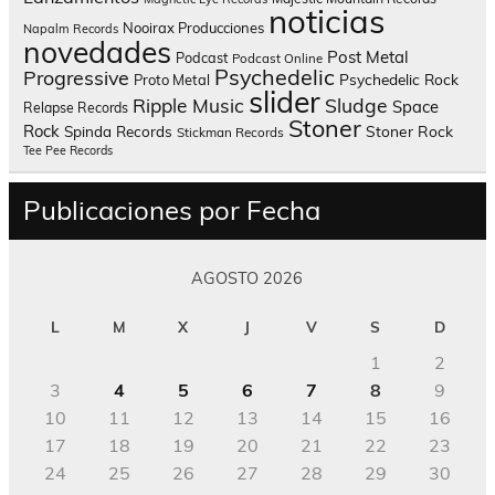
noticias
Nooirax Producciones
Napalm Records
novedades
Post Metal
Podcast
Podcast Online
Psychedelic
Progressive
Psychedelic Rock
Proto Metal
slider
Sludge
Ripple Music
Space
Relapse Records
Stoner
Rock
Spinda Records
Stoner Rock
Stickman Records
Tee Pee Records
Publicaciones por Fecha
AGOSTO 2026
L
M
X
J
V
S
D
1
2
3
4
5
6
7
8
9
10
11
12
13
14
15
16
17
18
19
20
21
22
23
24
25
26
27
28
29
30