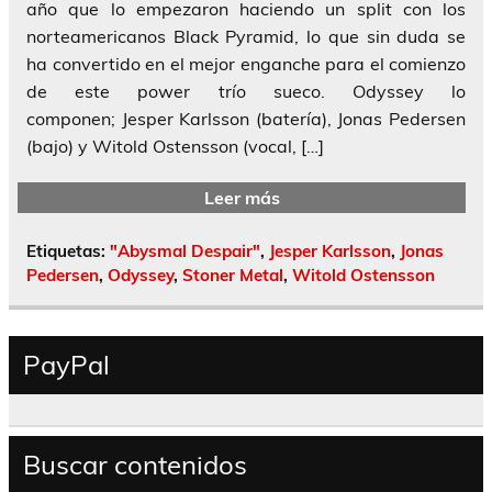
año que lo empezaron haciendo un split con los
norteamericanos Black Pyramid, lo que sin duda se
ha convertido en el mejor enganche para el comienzo
de este power trío sueco. Odyssey lo
componen; Jesper Karlsson (batería), Jonas Pedersen
(bajo) y Witold Ostensson (vocal, […]
Leer más
Etiquetas:
"Abysmal Despair"
,
Jesper Karlsson
,
Jonas
Pedersen
,
Odyssey
,
Stoner Metal
,
Witold Ostensson
PayPal
Buscar contenidos