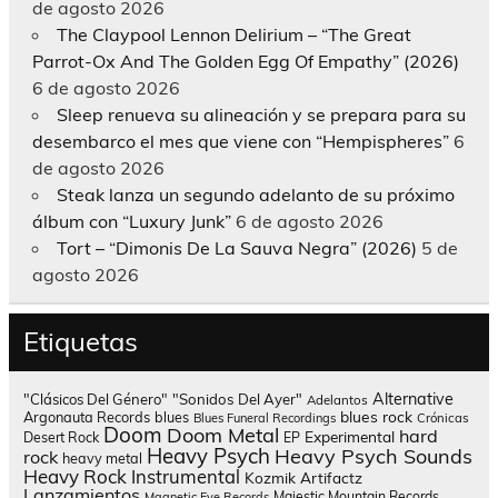
de agosto 2026
The Claypool Lennon Delirium – “The Great
Parrot-Ox And The Golden Egg Of Empathy” (2026)
6 de agosto 2026
Sleep renueva su alineación y se prepara para su
desembarco el mes que viene con “Hempispheres”
6
de agosto 2026
Steak lanza un segundo adelanto de su próximo
álbum con “Luxury Junk”
6 de agosto 2026
Tort – “Dimonis De La Sauva Negra” (2026)
5 de
agosto 2026
Etiquetas
Alternative
"Clásicos Del Género"
"Sonidos Del Ayer"
Adelantos
blues rock
Argonauta Records
blues
Blues Funeral Recordings
Crónicas
Doom
Doom Metal
hard
Experimental
Desert Rock
EP
Heavy Psych
Heavy Psych Sounds
rock
heavy metal
Heavy Rock
Instrumental
Kozmik Artifactz
Lanzamientos
Majestic Mountain Records
Magnetic Eye Records