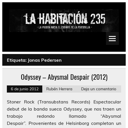
Saltar
al
contenido
La Habitación 235
Psychedelic, Stoner, Doom, Sludge, Fuzz, Space, Drone
Etiqueta:
Jonas Pedersen
Odyssey – Abysmal Despair (2012)
6 de junio 2012
Rubén Herrera
Deja un comentario
Stoner Rock (Transubstans Records) Espectacular
debut de la banda sueca Odyssey, que nos traen un
trabajo redondo llamado “Abysmal
Despair”. Provenientes de Helsinborg completan un