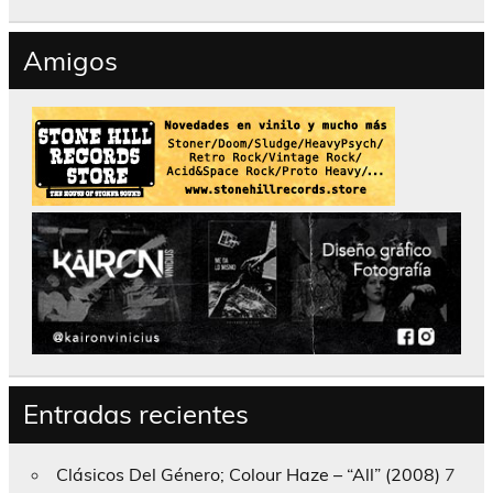
Amigos
Entradas recientes
Clásicos Del Género; Colour Haze – “All” (2008)
7