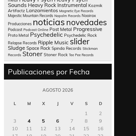
metal
Sounds
Heavy Rock
Instrumental
Kozmik
Lanzamientos
Artifactz
Magnetic Eye Records
Nooirax
Majestic Mountain Records
Napalm Records
noticias
novedades
Producciones
Progressive
Post Metal
Podcast
Podcast Online
Psychedelic
Psychedelic Rock
Proto Metal
slider
Ripple Music
Relapse Records
Sludge
Space Rock
Spinda Records
Stickman
Stoner
Stoner Rock
Records
Tee Pee Records
Publicaciones por Fecha
AGOSTO 2026
L
M
X
J
V
S
D
1
2
3
4
5
6
7
8
9
10
11
12
13
14
15
16