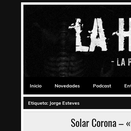
Saltar
al
contenido
La Habitación 235
Psychedelic, Stoner, Doom, Sludge, Fuzz, Space,
Inicio
Novedades
Podcast
En
Etiqueta:
Jorge Esteves
Solar Corona – 