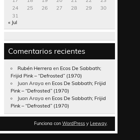
17
18
19
20
21
22
23
24
25
26
27
28
29
30
31
« Jul
Comentarios recientes
Rubén Herrera
en
Ecos De Sabbath;
Frijid Pink – “Defrosted” (1970)
Juan Araya
en
Ecos De Sabbath; Frijid
Pink – “Defrosted” (1970)
Juan Araya
en
Ecos De Sabbath; Frijid
Pink – “Defrosted” (1970)
Funciona con
WordPress
y
Leeway
.