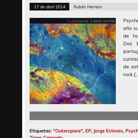
17 de abril 2014
Rubén Herrera
Psych
año su
de ho
Dos E
port
curios
de es
rock [
Etiquetas:
"Outerspace"
,
EP
,
Jorge Esteves
,
Psych
Tiago Campelo