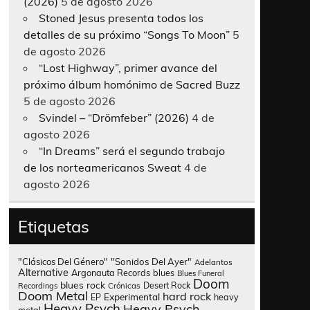
(2026)
5 de agosto 2026
Stoned Jesus presenta todos los
detalles de su próximo “Songs To Moon”
5
de agosto 2026
“Lost Highway”, primer avance del
próximo álbum homónimo de Sacred Buzz
5 de agosto 2026
Svindel – “Drömfeber” (2026)
4 de
agosto 2026
“In Dreams” será el segundo trabajo
de los norteamericanos Sweat
4 de
agosto 2026
Etiquetas
"Clásicos Del Género"
"Sonidos Del Ayer"
Adelantos
Alternative
Argonauta Records
blues
Blues Funeral
Doom
blues rock
Desert Rock
Recordings
Crónicas
Doom Metal
hard rock
Experimental
heavy
EP
Heavy Psych
Heavy Psych