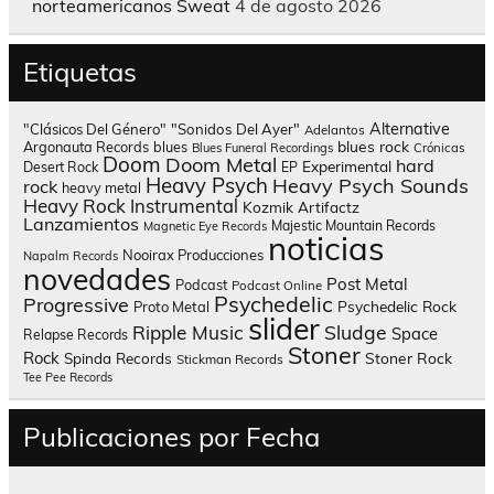
norteamericanos Sweat
4 de agosto 2026
Etiquetas
Alternative
"Clásicos Del Género"
"Sonidos Del Ayer"
Adelantos
blues rock
Argonauta Records
blues
Blues Funeral Recordings
Crónicas
Doom
Doom Metal
hard
Experimental
Desert Rock
EP
Heavy Psych
Heavy Psych Sounds
rock
heavy metal
Heavy Rock
Instrumental
Kozmik Artifactz
Lanzamientos
Majestic Mountain Records
Magnetic Eye Records
noticias
Nooirax Producciones
Napalm Records
novedades
Post Metal
Podcast
Podcast Online
Psychedelic
Progressive
Psychedelic Rock
Proto Metal
slider
Sludge
Ripple Music
Space
Relapse Records
Stoner
Rock
Spinda Records
Stoner Rock
Stickman Records
Tee Pee Records
Publicaciones por Fecha