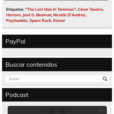
Etiquetas:
"The Last Man In Terminus"
,
César Tenorio
,
Horizon
,
José G. Beamud
,
Nicolás D'Andrea
,
Psychedelic
,
Space Rock
,
Stoner
PayPal
Buscar contenidos
Podcast