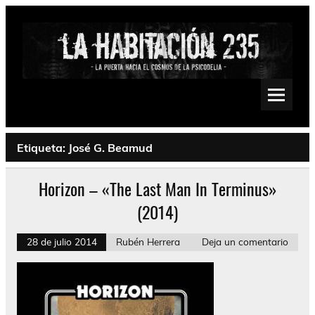
Saltar
al
contenido
La Habitación 235
Psychedelic, Stoner, Doom, Sludge, Fuzz, Space, Drone
Etiqueta:
José G. Beamud
Horizon – «The Last Man In Terminus»
(2014)
28 de julio 2014
Rubén Herrera
Deja un comentario