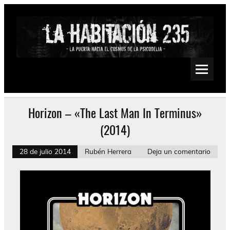
Saltar
al
contenido
La Habitación 235
Psychedelic, Stoner, Doom, Sludge, Fuzz, Space, Drone
Horizon – «The Last Man In Terminus»
(2014)
28 de julio 2014
Rubén Herrera
Deja un comentario