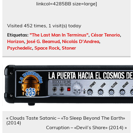
linkcol=4285BB size=large]
Visited 452 times, 1 visit(s) today
Etiquetas:
"The Last Man In Terminus"
,
César Tenorio
,
Horizon
,
José G. Beamud
,
Nicolás D'Andrea
,
Psychedelic
,
Space Rock
,
Stoner
Navegación
« Clouds Taste Satanic – «To Sleep Beyond The Earth»
de
(2014)
entradas
Corruption – «Devil’s Share» (2014) »