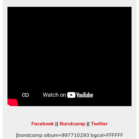
Facebook
||
Bandcamp
||
Twitter
[bandcamp album=997710293 bgcol=FFFFFF