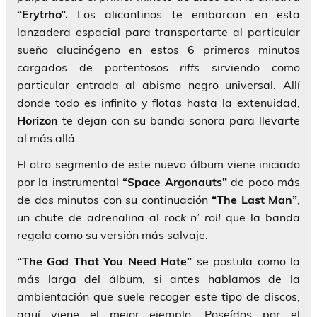
“Erytrho”.
Los alicantinos te embarcan en esta
lanzadera espacial para transportarte al particular
sueño alucinógeno en estos 6 primeros minutos
cargados de portentosos
riffs
sirviendo como
particular entrada al abismo negro universal. Allí
donde todo es infinito y flotas hasta la extenuidad,
Horizon
te dejan con su banda sonora para llevarte
al más allá.
El otro segmento de este nuevo álbum viene iniciado
por la instrumental
“Space Argonauts”
de poco más
de dos minutos con su continuación
“The Last Man”
,
un chute de adrenalina al
rock n’ roll
que la banda
regala como su versión más salvaje.
“The God That You Need Hate”
se postula como la
más larga del álbum, si antes hablamos de la
ambientación que suele recoger este tipo de discos,
aquí viene el mejor ejemplo. Poseídos por el