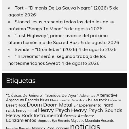
Tort – “Dimonis De La Sauva Negra” (2026)
5 de
agosto 2026
Stoned Jesus presenta todos los detalles de su
próximo “Songs To Moon”
5 de agosto 2026
“Lost Highway”, primer avance del próximo
álbum homónimo de Sacred Buzz
5 de agosto 2026
Svindel – “Drömfeber” (2026)
4 de agosto 2026
“In Dreams” será el segundo trabajo de los
norteamericanos Sweat
4 de agosto 2026
Etiquetas
Alternative
"Clásicos Del Género"
"Sonidos Del Ayer"
Adelantos
blues rock
Argonauta Records
blues
Blues Funeral Recordings
Crónicas
Doom
Doom Metal
hard
Experimental
Desert Rock
EP
Heavy Psych
Heavy Psych Sounds
rock
heavy metal
Heavy Rock
Instrumental
Kozmik Artifactz
Lanzamientos
Majestic Mountain Records
Magnetic Eye Records
noticias
Nooirax Producciones
Napalm Records