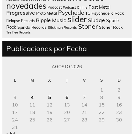
novedades
Post Metal
Podcast
Podcast Online
Psychedelic
Progressive
Psychedelic Rock
Proto Metal
slider
Sludge
Ripple Music
Space
Relapse Records
Stoner
Rock
Spinda Records
Stoner Rock
Stickman Records
Tee Pee Records
Publicaciones por Fecha
AGOSTO 2026
L
M
X
J
V
S
D
1
2
3
4
5
6
7
8
9
10
11
12
13
14
15
16
17
18
19
20
21
22
23
24
25
26
27
28
29
30
31
« Jul