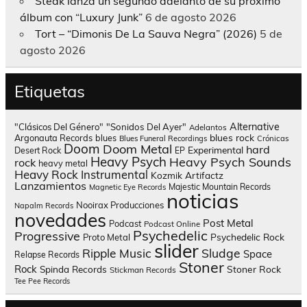
Steak lanza un segundo adelanto de su próximo
álbum con “Luxury Junk”
6 de agosto 2026
Tort – “Dimonis De La Sauva Negra” (2026)
5 de
agosto 2026
Etiquetas
Alternative
"Clásicos Del Género"
"Sonidos Del Ayer"
Adelantos
blues rock
Argonauta Records
blues
Blues Funeral Recordings
Crónicas
Doom
Doom Metal
hard
Experimental
Desert Rock
EP
Heavy Psych
Heavy Psych Sounds
rock
heavy metal
Heavy Rock
Instrumental
Kozmik Artifactz
Lanzamientos
Majestic Mountain Records
Magnetic Eye Records
noticias
Nooirax Producciones
Napalm Records
novedades
Post Metal
Podcast
Podcast Online
Psychedelic
Progressive
Psychedelic Rock
Proto Metal
slider
Sludge
Ripple Music
Space
Relapse Records
Stoner
Rock
Spinda Records
Stoner Rock
Stickman Records
Tee Pee Records