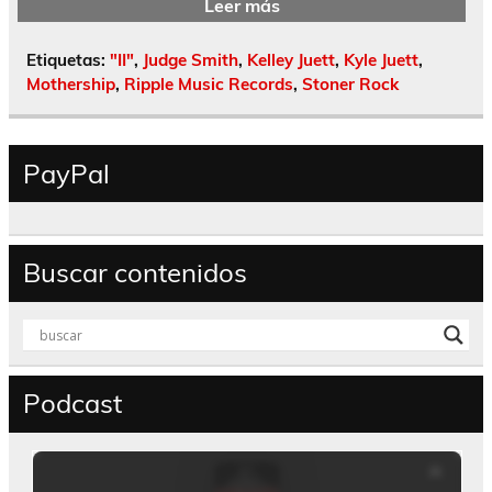
Leer más
Etiquetas:
"II"
,
Judge Smith
,
Kelley Juett
,
Kyle Juett
,
Mothership
,
Ripple Music Records
,
Stoner Rock
PayPal
Buscar contenidos
Podcast