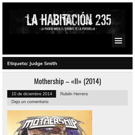
Saltar
al
contenido
La Habitación 235
Psychedelic, Stoner, Doom, Sludge, Fuzz, Space, Drone
Etiqueta:
Judge Smith
Mothership – «II» (2014)
10 de diciembre 2014
Rubén Herrera
Deja un comentario