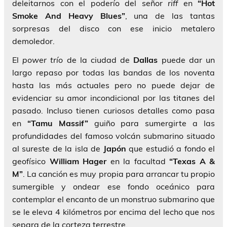
deleitarnos con el poderío del señor
riff
en
“Hot
Smoke And Heavy Blues”
, una de las tantas
sorpresas del disco con ese inicio metalero
demoledor.
El
power
trío
de la ciudad de
Dallas
puede dar un
largo repaso por todas las bandas de los noventa
hasta las más actuales pero no puede dejar de
evidenciar su amor incondicional por las titanes del
pasado. Incluso tienen curiosos detalles como pasa
en
“Tamu Massif”
guiño para sumergirte a las
profundidades del famoso volcán submarino situado
al sureste de la isla de
Japón
que estudió a fondo el
geofísico
William Hager
en la facultad
“Texas A &
M”
. La canción es muy propia para arrancar tu propio
sumergible y ondear ese fondo oceánico para
contemplar el encanto de un monstruo submarino que
se le eleva 4 kilómetros por encima del lecho que nos
separa de la corteza terrestre.