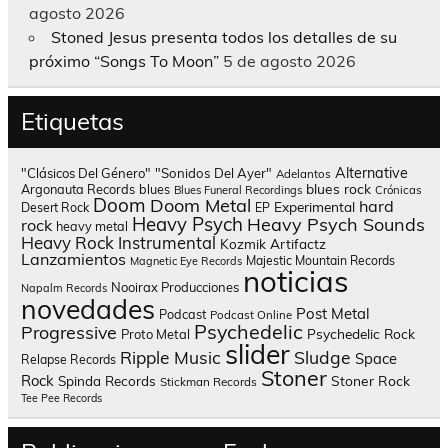
agosto 2026
Stoned Jesus presenta todos los detalles de su
próximo “Songs To Moon”
5 de agosto 2026
Etiquetas
Alternative
"Clásicos Del Género"
"Sonidos Del Ayer"
Adelantos
blues rock
Argonauta Records
blues
Blues Funeral Recordings
Crónicas
Doom
Doom Metal
hard
Experimental
Desert Rock
EP
Heavy Psych
Heavy Psych Sounds
rock
heavy metal
Heavy Rock
Instrumental
Kozmik Artifactz
Lanzamientos
Majestic Mountain Records
Magnetic Eye Records
noticias
Nooirax Producciones
Napalm Records
novedades
Post Metal
Podcast
Podcast Online
Psychedelic
Progressive
Psychedelic Rock
Proto Metal
slider
Sludge
Ripple Music
Space
Relapse Records
Stoner
Rock
Spinda Records
Stoner Rock
Stickman Records
Tee Pee Records