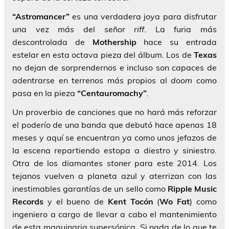
“Astromancer”
es una verdadera joya para disfrutar
una vez más del señor
riff
. La furia más
descontrolada de
Mothership
hace su entrada
estelar en esta octava pieza del álbum. Los de
Texas
no dejan de sorprendernos e incluso son capaces de
adentrarse en terrenos más propios al
doom
como
pasa en la pieza
“Centauromachy”
.
Un proverbio de canciones que no hará más reforzar
el poderío de una banda que debutó hace apenas 18
meses y aquí se encuentran ya como unos jefazos de
la escena repartiendo estopa a diestro y siniestro.
Otra de los diamantes
stoner
para este 2014. Los
tejanos vuelven a planeta azul y aterrizan con las
inestimables garantías de un sello como
Ripple Music
Records
y el bueno de
Kent Tocón
(
Wo Fat
) como
ingeniero a cargo de llevar a cabo el mantenimiento
de esta maquinaria supersónica. Si nada de lo que te