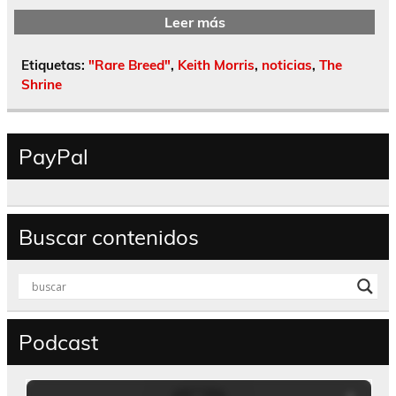
Leer más
Etiquetas:
"Rare Breed"
,
Keith Morris
,
noticias
,
The
Shrine
PayPal
Buscar contenidos
Podcast