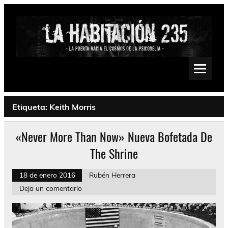
Saltar
al
contenido
La Habitación 235
Psychedelic, Stoner, Doom, Sludge, Fuzz, Space, Drone
Etiqueta:
Keith Morris
«Never More Than Now» Nueva Bofetada De
The Shrine
18 de enero 2016
Rubén Herrera
Deja un comentario