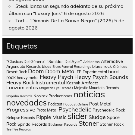
Steak lanza un segundo adelanto de su próximo
álbum con “Luxury Junk”
6 de agosto 2026
Tort – “Dimonis De La Sauva Negra” (2026)
5 de
agosto 2026
Etiquetas
Alternative
"Clásicos Del Género"
"Sonidos Del Ayer"
Adelantos
blues rock
Argonauta Records
blues
Blues Funeral Recordings
Crónicas
Doom
Doom Metal
hard
Experimental
Desert Rock
EP
Heavy Psych
Heavy Psych Sounds
rock
heavy metal
Heavy Rock
Instrumental
Kozmik Artifactz
Lanzamientos
Majestic Mountain Records
Magnetic Eye Records
noticias
Nooirax Producciones
Napalm Records
novedades
Post Metal
Podcast
Podcast Online
Psychedelic
Progressive
Psychedelic Rock
Proto Metal
slider
Sludge
Ripple Music
Space
Relapse Records
Stoner
Rock
Spinda Records
Stoner Rock
Stickman Records
Tee Pee Records